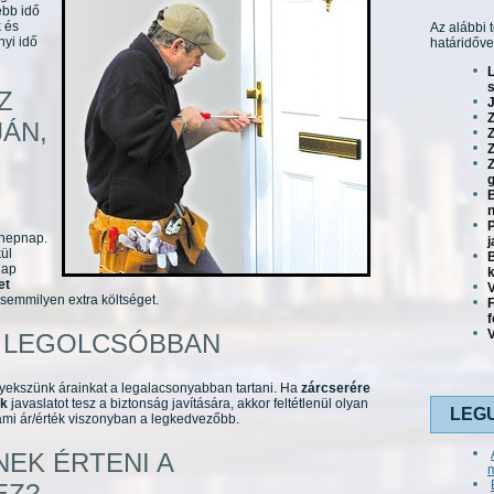
ebb idő
k és
Az alábbi 
yi idő
határidőve
s
Z
J
JÁN,
Z
Z
g
B
n
P
nnepnap.
j
kül
B
nap
et
V
 semmilyen extra költséget.
V
A LEGOLCSÓBBAN
igyekszünk árainkat a legalacsonyabban tartani. Ha
zárcserére
nk
javaslatot tesz a biztonság javítására, akkor feltétlenül olyan
LEG
ami ár/érték viszonyban a legkedvezőbb.
NEK ÉRTENI A
EZ?