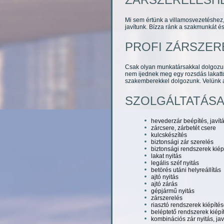
Mi sem értünk a villamosvezetéshez, 
javítunk. Bízza ránk a szakmunkát é
PROFI ZÁRSZER
Csak olyan munkatársakkal dolgozunk
nem ijednek meg egy rozsdás lakatt
szakemberekkel dolgozunk. Velünk a
SZOLGÁLTATÁSA
hevederzár beépítés, javítá
zárcsere, zárbetét csere
kulcskészítés
biztonsági zár szerelés
biztonsági rendszerek kiépí
lakat nyitás
legális széf nyitás
betörés utáni helyreállítás
ajtó nyitás
ajtó zárás
gépjármű nyitás
zárszerelés
riasztó rendszerek kiépítés
beléptető rendszerek kiépít
kombinációs zár nyitás, jav