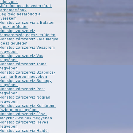
dolgozunk
Miért fontos a hevederzárak
karbantartása?
Segítség bezáródott a
gyerekem
Nonstop zárszerviz a Balaton
egész területén
Nonstop zárszerviz
Magyarország egész területén
Nonstop zárszerviz Zala megye
egész területén
Nonstop zárszerviz Veszprém
megyében
Nonstop zárszerviz Vas
megyében
Nonstop zárszerviz Tolna
megyében
Nonstop zárszerviz Szabolcs-
Szatmár-Bereg megyében
Nonstop zárszerviz Somogy
megyében
Nonstop zárszerviz Pest
megyében
Nonstop zárszerviz Nógrád
megyében
Nonstop zárszerviz Komárom-
Esztergom megyében
Nonstop zárszerviz Jász-
Nagykun-Szolnok megyében
Nonstop zárszerviz Heves
megyében
Nonstop zárszerviz Hajdú-