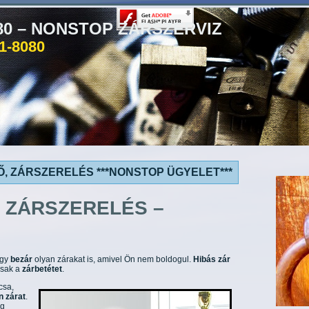
080 – NONSTOP ZÁRSZERVIZ
81-8080
, ZÁRSZERELÉS ***NONSTOP ÜGYELET***
 ZÁRSZERELÉS –
gy
bezár
olyan zárakat is, amivel Ön nem boldogul.
Hibás zár
 csak a
zárbetétet
.
csa,
n zárat
.
eg