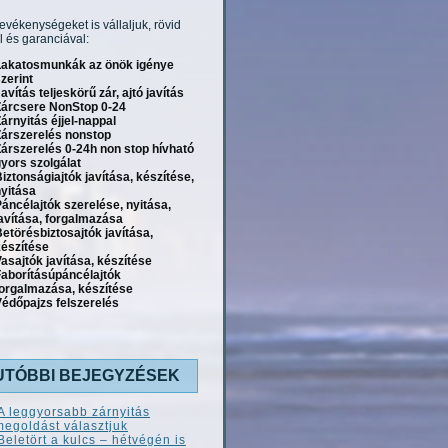
tevékenységeket is vállaljuk, rövid
l és garanciával:
Lakatosmunkák az önök igénye
zerint
avítás teljeskörű zár, ajtó javítás
Zárcsere NonStop 0-24
árnyitás éjjel-nappal
Zárszerelés nonstop
árszerelés 0-24h non stop hívható
yors szolgálat
iztonságiajtók javítása, készítése,
yitása
áncélajtók szerelése, nyitása,
avítása, forgalmazása
etörésbiztosajtók javítása,
készítése
asajtók javítása, készítése
Faborításúpáncélajtók
forgalmazása, készítése
édőpajzs felszerelés
UTÓBBI BEJEGYZÉSEK
A leggyorsabb zárnyitás
megoldást választjuk
Beletört a kulcs – hétvégén is