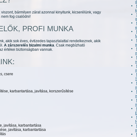
viszont, bármilyen zárat azonnal kinyitunk, kicserélünk, vagy
s nem fog csalódni!
ELŐK, PROFI MUNKA
, akik sok éves, évtizedes tapasztalattal rendelkeznek, akik
ól.
A zárszerelés bizalmi munka
. Csak megbízható
z értékei biztonságban vannak.
INK:
s, csere
tése, karbantartása, javítása, korszerűsítése
e, javítása, karbantartása
ése, javítása, karbantartása
ítás