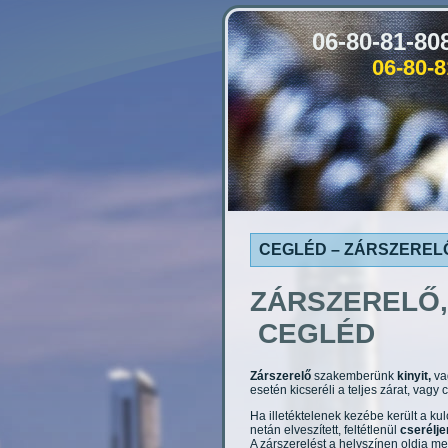
06-80-81-8
06-80-
CEGLÉD – ZÁRSZERELŐ
ZÁRSZERELŐ,
CEGLÉD
Zárszerelő
szakemberünk
kinyit,
va
esetén kicseréli a teljes zárat, vagy
Ha illetéktelenek kezébe került a kul
netán elveszített, feltétlenül
cserélje
A zárszerelést a helyszínen oldja m