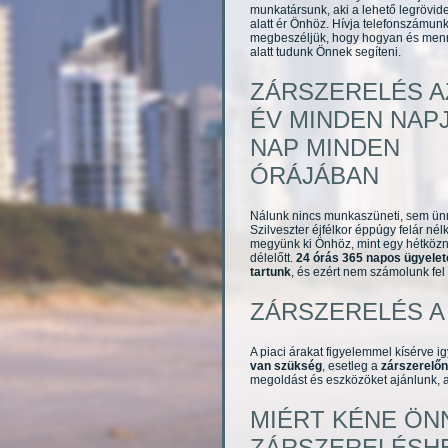
munkatársunk, aki a lehető legrövid
alatt ér Önhöz. Hívja telefonszámun
megbeszéljük, hogy hogyan és menn
alatt tudunk Önnek segíteni.
ZÁRSZERELÉS A
ÉV MINDEN NAP
NAP MINDEN
ÓRÁJÁBAN
Nálunk nincs munkaszüneti, sem ü
Szilveszter éjfélkor éppúgy felár nél
megyünk ki Önhöz, mint egy hétköz
délelőtt.
24 órás 365 napos ügyelet
tartunk
, és ezért nem számolunk fel
ZÁRSZERELÉS 
A piaci árakat figyelemmel kísérve 
van szükség
, esetleg a
zárszerelő
megoldást és eszközöket ajánlunk, 
MIÉRT KÉNE ÖN
ZÁRSZERELÉSH