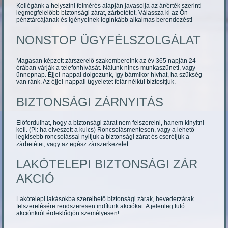
Kollégánk a helyszíni felmérés alapján javasolja az ár/érték szerinti
legmegfelelőbb biztonsági zárat, zárbetétet. Válassza ki az Őn
pénztárcájának és igényeinek leginkább alkalmas berendezést!
NONSTOP ÜGYFÉLSZOLGÁLAT
Magasan képzett zárszerelő szakembereink az év 365 napján 24
órában várják a telefonhívását. Nálunk nincs munkaszüneti, vagy
ünnepnap. Éjjel-nappal dolgozunk, így bármikor hívhat, ha szükség
van ránk. Az éjjel-nappali ügyeletet felár nélkül biztosítjuk.
BIZTONSÁGI ZÁRNYITÁS
Előfordulhat, hogy a biztonsági zárat nem felszerelni, hanem kinyitni
kell. (Pl: ha elveszett a kulcs) Roncsolásmentesen, vagy a lehető
legkisebb roncsolással nyitjuk a biztonsági zárat és cseréljük a
zárbetétet, vagy az egész zárszerkezetet.
LAKÓTELEPI BIZTONSÁGI ZÁR
AKCIÓ
Lakótelepi lakásokba szerelhető biztonsági zárak, hevederzárak
felszerelésére rendszeresen indítunk akciókat. A jelenleg futó
akciónkról érdeklődjön személyesen!