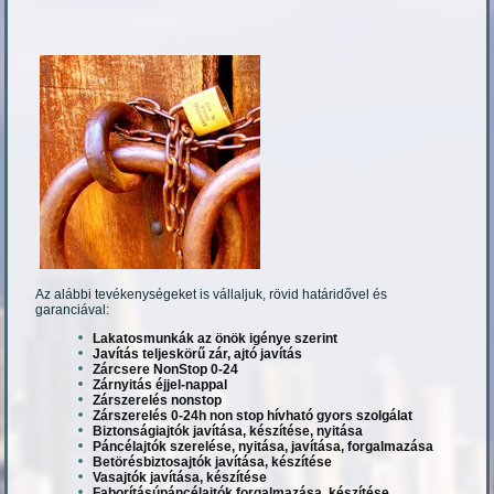
Az alábbi tevékenységeket is vállaljuk, rövid határidővel és
garanciával:
Lakatosmunkák az önök igénye szerint
Javítás teljeskörű zár, ajtó javítás
Zárcsere NonStop 0-24
Zárnyitás éjjel-nappal
Zárszerelés nonstop
Zárszerelés 0-24h non stop hívható gyors szolgálat
Biztonságiajtók javítása, készítése, nyitása
Páncélajtók szerelése, nyitása, javítása, forgalmazása
Betörésbiztosajtók javítása, készítése
Vasajtók javítása, készítése
Faborításúpáncélajtók forgalmazása, készítése