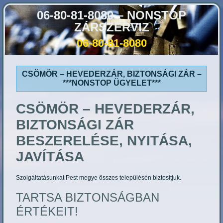
06-80-81-8080 – NONSTOP
ZÁRSZERVIZ
06-80-81-8080
CSÖMÖR – HEVEDERZÁR, BIZTONSÁGI ZÁR –
***NONSTOP ÜGYELET***
CSÖMÖR
– HEVEDERZÁR,
BIZTONSÁGI ZÁR
BESZERELÉSE, NYITÁSA,
JAVÍTÁSA
Szolgáltatásunkat Pest megye összes településén biztosítjuk.
TARTSA BIZTONSÁGBAN
ÉRTÉKEIT!