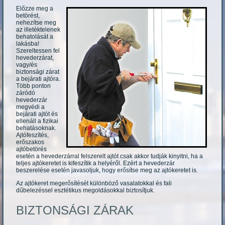
Előzze meg a
betörést,
nehezítse meg
az illetéktelenek
behatolását a
lakásba!
Szereltessen fel
hevederzárat,
vagy/és
biztonsági zárat
a bejárati ajtóra.
Több ponton
záródó
hevederzár
megvédi a
bejárati ajtót és
ellenáll a fizikai
behatásoknak.
Ajtófeszítés,
erőszakos
ajtóbetörés
esetén a hevederzárral felszerelt ajtót csak akkor tudják kinyitni, ha a
teljes ajtókeretet is kifeszítik a helyéről. Ezért a hevederzár
beszerelése esetén javasoljuk, hogy erősítse meg az ajtókeretet is.
Az ajtókeret megerősítését különböző vasalatokkal és fali
dűbelezéssel esztétikus megoldásokkal biztosítjuk.
BIZTONSÁGI ZÁRAK