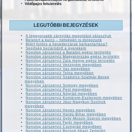
Védőpajzs felszerelés
LEGUTÓBBI BEJEGYZÉSEK
A leggyorsabb zárnyitás megoldást választjuk
Beletört a kulcs – hétvégén is dolgozunk
Miért fontos a hevederzárak karbantartása?
Segítség bezáródott a gyerekem
Nonstop zárszerviz a Balaton egész területén
Nonstop zárszerviz Magyarország egész területén
Nonstop zárszerviz Zala megye egész területén
Nonstop zárszerviz Veszprém megyében
Nonstop zárszerviz Vas megyében
Nonstop zárszerviz Tolna megyében
Nonstop zárszerviz Szabolcs-Szatmár-Bereg
megyében
Nonstop zárszerviz Somogy megyében
Nonstop zárszerviz Pest megyében
Nonstop zárszerviz Nógrád megyében
Nonstop zárszerviz Komárom-Esztergom megyében
Nonstop zárszerviz Jász-Nagykun-Szolnok
megyében
Nonstop zárszerviz Heves megyében
Nonstop zárszerviz Hajdú-Bihar megyében
Nonstop zárszerviz Győr-Moson-Sopron megyében
Nonstop zárszerviz Fejér megyében
Nonstop zárszerviz Csongrád megyében
Nonstop zárszerviz Borsod-Abaúj Zemplén