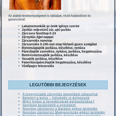
Az alábbi tevékenységeket is vállaljuk, rövid határidővel és
garanciával:
Lakatosmunkák az önök igénye szerint
Javítás teljeskörű zár, ajtó javítás
Zárcsere NonStop 0-24
Zárnyitás éjjel-nappal
Zárszerelés nonstop
Zárszerelés 0-24h non stop hívható gyors szolgálat
Biztonságiajtók javítása, készítése, nyitása
Páncélajtók szerelése, nyitása, javítása, forgalmazása
Betörésbiztosajtók javítása, készítése
Vasajtók javítása, készítése
Faborításúpáncélajtók forgalmazása, készítése
Védőpajzs felszerelés
LEGUTÓBBI BEJEGYZÉSEK
A leggyorsabb zárnyitás megoldást választjuk
Beletört a kulcs – hétvégén is dolgozunk
Miért fontos a hevederzárak karbantartása?
Segítség bezáródott a gyerekem
Nonstop zárszerviz a Balaton egész területén
Nonstop zárszerviz Magyarország egész területén