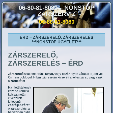
06-80-81-8080 – NONSTOP
ZÁRSZERVIZ
06-80-81-8080
ÉRD – ZÁRSZERELŐ, ZÁRSZERELÉS
***NONSTOP ÜGYELET***
ZÁRSZERELŐ,
ZÁRSZERELÉS – ÉRD
Zárszerelő
szakemberünk
kinyit,
vagy
bezár
olyan zárakat is, amivel
Ön nem boldogul.
Hibás zár
esetén kicseréli a teljes zárat, vagy csak
a
zárbetétet
.
Ha illetéktelenek
kezébe került a
kulcsa, netán
elveszített,
feltétlenül
cseréljen zárat
.
A zárszerelést a
helyszínen oldja