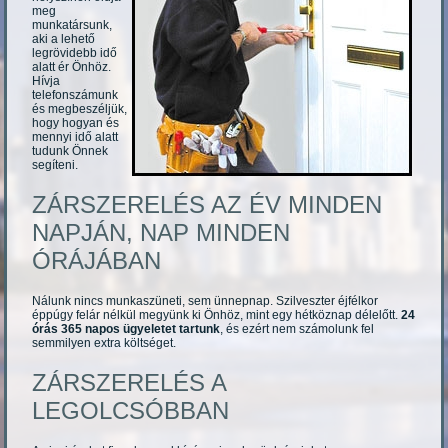
meg
munkatársunk,
aki a lehető
legrövidebb idő
alatt ér Önhöz.
Hívja
telefonszámunk
és megbeszéljük,
hogy hogyan és
mennyi idő alatt
tudunk Önnek
segíteni.
ZÁRSZERELÉS AZ ÉV MINDEN
NAPJÁN, NAP MINDEN
ÓRÁJÁBAN
Nálunk nincs munkaszüneti, sem ünnepnap. Szilveszter éjfélkor
éppúgy felár nélkül megyünk ki Önhöz, mint egy hétköznap délelőtt.
24
órás 365 napos ügyeletet tartunk
, és ezért nem számolunk fel
semmilyen extra költséget.
ZÁRSZERELÉS A
LEGOLCSÓBBAN