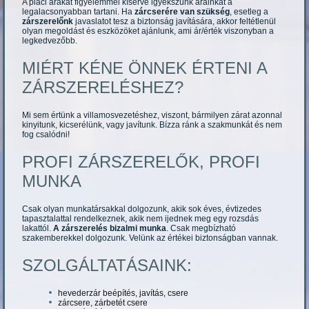
A piaci árakat figyelemmel kísérve igyekszünk árainkat a
legalacsonyabban tartani. Ha
zárcserére van szükség
, esetleg a
zárszerelőnk
javaslatot tesz a biztonság javítására, akkor feltétlenül
olyan megoldást és eszközöket ajánlunk, ami ár/érték viszonyban a
legkedvezőbb.
MIÉRT KÉNE ÖNNEK ÉRTENI A
ZÁRSZERELÉSHEZ?
Mi sem értünk a villamosvezetéshez, viszont, bármilyen zárat azonnal
kinyitunk, kicserélünk, vagy javítunk. Bízza ránk a szakmunkát és nem
fog csalódni!
PROFI ZÁRSZERELŐK, PROFI
MUNKA
Csak olyan munkatársakkal dolgozunk, akik sok éves, évtizedes
tapasztalattal rendelkeznek, akik nem ijednek meg egy rozsdás
lakattól.
A zárszerelés bizalmi munka
. Csak megbízható
szakemberekkel dolgozunk. Velünk az értékei biztonságban vannak.
SZOLGÁLTATÁSAINK:
hevederzár beépítés, javítás, csere
zárcsere, zárbetét csere