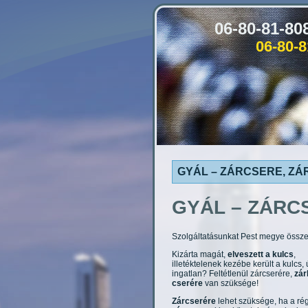
06-80-81-8
06-80-
GYÁL – ZÁRCSERE, ZÁR
GYÁL
– ZÁRC
Szolgáltatásunkat Pest megye összes
Kizárta magát,
elveszett a kulcs
,
illetéktelenek kezébe került a kulcs, 
ingatlan? Feltétlenül zárcserére,
zár
cserére
van szüksége!
Zárcserére
lehet szüksége, ha a ré