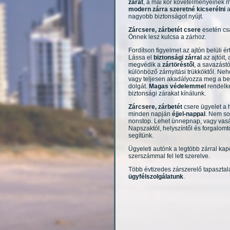
zárat
, a mai kor követelményeinek 
modern zárra szeretné kicserélni
a
nagyobb biztonságot nyújt.
Zárcsere, zárbetét csere
esetén cs
Önnek lesz kulcsa a zárhoz.
Fordítson figyelmet az ajtón belüli ér
Lássa el
biztonsági zárral
az ajtóit,
megvédik a
zártöréstől
, a savazástó
különböző zárnyitási trükköktől. Neh
vagy teljesen akadályozza meg a be
dolgát.
Magas védelemmel
rendelk
biztonsági zárakat kínálunk.
Zárcsere, zárbetét
csere ügyelet a 
minden napján
éjjel-nappal
. Nem so
nonstop. Lehet ünnepnap, vagy vasá
Napszaktól, helyszíntől és forgalomt
segítünk.
Ügyeleti autónk a legtöbb zárral k
szerszámmal fel lett szerelve.
Több évtizedes zárszerelő tapasztala
ügyfélszolgálatunk
.