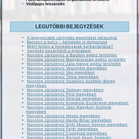
Védőpajzs felszerelés
LEGUTÓBBI BEJEGYZÉSEK
A leggyorsabb zárnyitás megoldást választjuk
Beletört a kulcs – hétvégén is dolgozunk
Miért fontos a hevederzárak karbantartása?
Segítség bezáródott a gyerekem
Nonstop zárszerviz a Balaton egész területén
Nonstop zárszerviz Magyarország egész területén
Nonstop zárszerviz Zala megye egész területén
Nonstop zárszerviz Veszprém megyében
Nonstop zárszerviz Vas megyében
Nonstop zárszerviz Tolna megyében
Nonstop zárszerviz Szabolcs-Szatmár-Bereg
megyében
Nonstop zárszerviz Somogy megyében
Nonstop zárszerviz Pest megyében
Nonstop zárszerviz Nógrád megyében
Nonstop zárszerviz Komárom-Esztergom megyében
Nonstop zárszerviz Jász-Nagykun-Szolnok
megyében
Nonstop zárszerviz Heves megyében
Nonstop zárszerviz Hajdú-Bihar megyében
Nonstop zárszerviz Győr-Moson-Sopron megyében
Nonstop zárszerviz Fejér megyében
Nonstop zárszerviz Csongrád megyében
Nonstop zárszerviz Borsod-Abaúj Zemplén