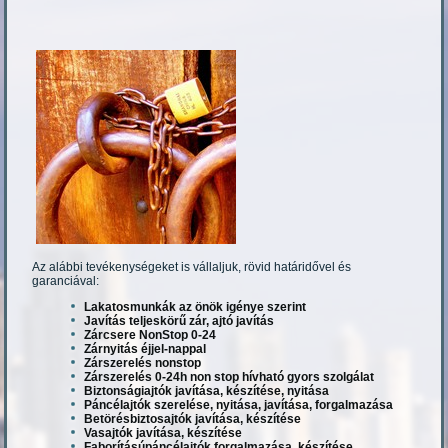
Az alábbi tevékenységeket is vállaljuk, rövid határidővel és
garanciával:
Lakatosmunkák az önök igénye szerint
Javítás teljeskörű zár, ajtó javítás
Zárcsere NonStop 0-24
Zárnyitás éjjel-nappal
Zárszerelés nonstop
Zárszerelés 0-24h non stop hívható gyors szolgálat
Biztonságiajtók javítása, készítése, nyitása
Páncélajtók szerelése, nyitása, javítása, forgalmazása
Betörésbiztosajtók javítása, készítése
Vasajtók javítása, készítése
Faborításúpáncélajtók forgalmazása, készítése