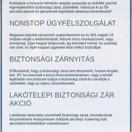
Kollégánk a helyszíni felmérés alapján javasolja az ár/érték szerinti
legmegfelelőbb biztonsági zárat, zárbetétet. Válassza ki az Őn
pénztárcájának és igényeinek leginkább alkalmas berendezést!
NONSTOP ÜGYFÉLSZOLGÁLAT
Magasan képzett zárszerelő szakembereink az év 365 napján 24
órában várják a telefonhívását. Nálunk nincs munkaszüneti, vagy
ünnepnap. Éjjel-nappal dolgozunk, így bármikor hívhat, ha szükség
van ránk. Az éjjel-nappali ügyeletet felár nélkül biztosítjuk.
BIZTONSÁGI ZÁRNYITÁS
Előfordulhat, hogy a biztonsági zárat nem felszerelni, hanem kinyitni
kell. (Pl: ha elveszett a kulcs) Roncsolásmentesen, vagy a lehető
legkisebb roncsolással nyitjuk a biztonsági zárat és cseréljük a
zárbetétet, vagy az egész zárszerkezetet.
LAKÓTELEPI BIZTONSÁGI ZÁR
AKCIÓ
Lakótelepi lakásokba szerelhető biztonsági zárak, hevederzárak
felszerelésére rendszeresen indítunk akciókat. A jelenleg futó
akciónkról érdeklődjön személyesen!