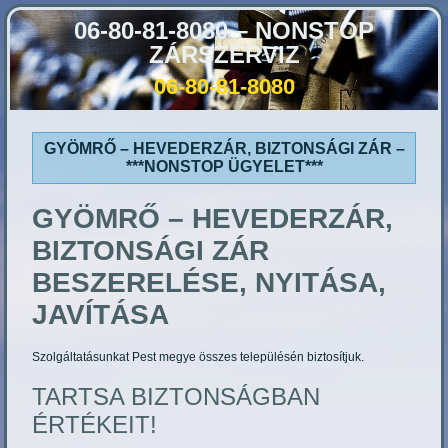
06-80-81-8080 – NONSTOP
ZÁRSZERVIZ
06-80-81-8080
GYÖMRŐ – HEVEDERZÁR, BIZTONSÁGI ZÁR –
***NONSTOP ÜGYELET***
GYÖMRŐ
– HEVEDERZÁR,
BIZTONSÁGI ZÁR
BESZERELÉSE, NYITÁSA,
JAVÍTÁSA
Szolgáltatásunkat Pest megye összes településén biztosítjuk.
TARTSA BIZTONSÁGBAN
ÉRTÉKEIT!