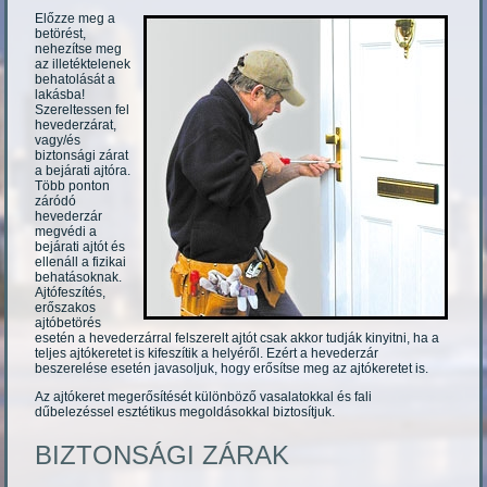
Előzze meg a
betörést,
nehezítse meg
az illetéktelenek
behatolását a
lakásba!
Szereltessen fel
hevederzárat,
vagy/és
biztonsági zárat
a bejárati ajtóra.
Több ponton
záródó
hevederzár
megvédi a
bejárati ajtót és
ellenáll a fizikai
behatásoknak.
Ajtófeszítés,
erőszakos
ajtóbetörés
esetén a hevederzárral felszerelt ajtót csak akkor tudják kinyitni, ha a
teljes ajtókeretet is kifeszítik a helyéről. Ezért a hevederzár
beszerelése esetén javasoljuk, hogy erősítse meg az ajtókeretet is.
Az ajtókeret megerősítését különböző vasalatokkal és fali
dűbelezéssel esztétikus megoldásokkal biztosítjuk.
BIZTONSÁGI ZÁRAK