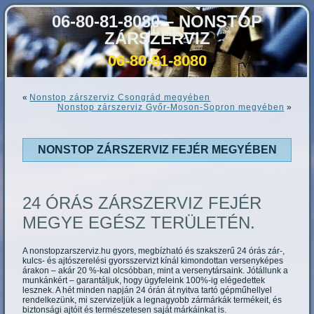
06-80-81-8080 – NONSTOP
ZÁRSZERVIZ
06-80-81-8080
«
Nonstop zárszerviz Csongrád megyében
Nonstop zárszerviz Győr-Moson-Sopron megyében
»
NONSTOP ZÁRSZERVIZ FEJÉR MEGYÉBEN
24 ÓRÁS ZÁRSZERVIZ FEJÉR
MEGYE EGÉSZ TERÜLETÉN.
A nonstopzarszerviz.hu gyors, megbízható és szakszerű 24 órás zár-,
kulcs- és ajtószerelési gyorsszervizt kínál kimondottan versenyképes
árakon – akár 20 %-kal olcsóbban, mint a versenytársaink. Jótállunk a
munkánkért – garantáljuk, hogy ügyfeleink 100%-ig elégedettek
lesznek. A hét minden napján 24 órán át nyitva tartó gépműhellyel
rendelkezünk, mi szervizeljük a legnagyobb zármárkák termékeit, és
biztonsági ajtóit és természetesen saját márkáinkat is.