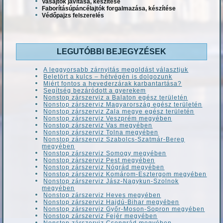
Vasajtók javítása, készítése
Faborításúpáncélajtók forgalmazása, készítése
Védőpajzs felszerelés
LEGUTÓBBI BEJEGYZÉSEK
A leggyorsabb zárnyitás megoldást választjuk
Beletört a kulcs – hétvégén is dolgozunk
Miért fontos a hevederzárak karbantartása?
Segítség bezáródott a gyerekem
Nonstop zárszerviz a Balaton egész területén
Nonstop zárszerviz Magyarország egész területén
Nonstop zárszerviz Zala megye egész területén
Nonstop zárszerviz Veszprém megyében
Nonstop zárszerviz Vas megyében
Nonstop zárszerviz Tolna megyében
Nonstop zárszerviz Szabolcs-Szatmár-Bereg
megyében
Nonstop zárszerviz Somogy megyében
Nonstop zárszerviz Pest megyében
Nonstop zárszerviz Nógrád megyében
Nonstop zárszerviz Komárom-Esztergom megyében
Nonstop zárszerviz Jász-Nagykun-Szolnok
megyében
Nonstop zárszerviz Heves megyében
Nonstop zárszerviz Hajdú-Bihar megyében
Nonstop zárszerviz Győr-Moson-Sopron megyében
Nonstop zárszerviz Fejér megyében
Nonstop zárszerviz Csongrád megyében