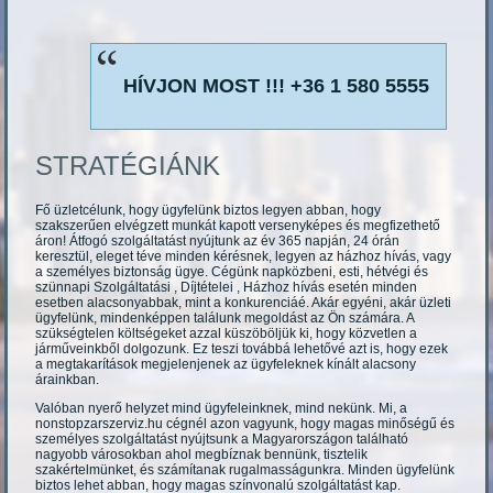
HÍVJON MOST !!! +36 1 580 5555
STRATÉGIÁNK
Fő üzletcélunk, hogy ügyfelünk biztos legyen abban, hogy
szakszerűen elvégzett munkát kapott versenyképes és megfizethető
áron! Átfogó szolgáltatást nyújtunk az év 365 napján, 24 órán
keresztül, eleget téve minden kérésnek, legyen az házhoz hívás, vagy
a személyes biztonság ügye. Cégünk napközbeni, esti, hétvégi és
szünnapi Szolgáltatási , Díjtételei , Házhoz hívás esetén minden
esetben alacsonyabbak, mint a konkurenciáé. Akár egyéni, akár üzleti
ügyfelünk, mindenképpen találunk megoldást az Ön számára. A
szükségtelen költségeket azzal küszöböljük ki, hogy közvetlen a
járműveinkből dolgozunk. Ez teszi továbbá lehetővé azt is, hogy ezek
a megtakarítások megjelenjenek az ügyfeleknek kínált alacsony
árainkban.
Valóban nyerő helyzet mind ügyfeleinknek, mind nekünk. Mi, a
nonstopzarszerviz.hu cégnél azon vagyunk, hogy magas minőségű és
személyes szolgáltatást nyújtsunk a Magyarországon található
nagyobb városokban ahol megbíznak bennünk, tisztelik
szakértelmünket, és számítanak rugalmasságunkra. Minden ügyfelünk
biztos lehet abban, hogy magas színvonalú szolgáltatást kap.