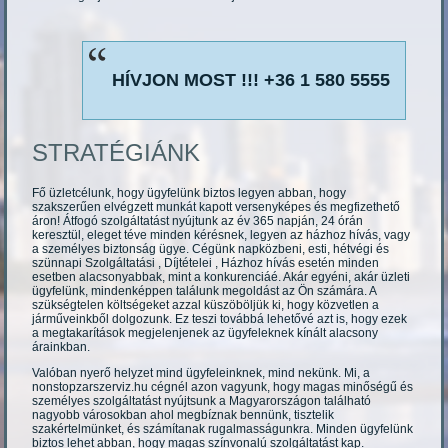
HÍVJON MOST !!! +36 1 580 5555
STRATÉGIÁNK
Fő üzletcélunk, hogy ügyfelünk biztos legyen abban, hogy
szakszerűen elvégzett munkát kapott versenyképes és megfizethető
áron! Átfogó szolgáltatást nyújtunk az év 365 napján, 24 órán
keresztül, eleget téve minden kérésnek, legyen az házhoz hívás, vagy
a személyes biztonság ügye. Cégünk napközbeni, esti, hétvégi és
szünnapi Szolgáltatási , Díjtételei , Házhoz hívás esetén minden
esetben alacsonyabbak, mint a konkurenciáé. Akár egyéni, akár üzleti
ügyfelünk, mindenképpen találunk megoldást az Ön számára. A
szükségtelen költségeket azzal küszöböljük ki, hogy közvetlen a
járműveinkből dolgozunk. Ez teszi továbbá lehetővé azt is, hogy ezek
a megtakarítások megjelenjenek az ügyfeleknek kínált alacsony
árainkban.
Valóban nyerő helyzet mind ügyfeleinknek, mind nekünk. Mi, a
nonstopzarszerviz.hu cégnél azon vagyunk, hogy magas minőségű és
személyes szolgáltatást nyújtsunk a Magyarországon található
nagyobb városokban ahol megbíznak bennünk, tisztelik
szakértelmünket, és számítanak rugalmasságunkra. Minden ügyfelünk
biztos lehet abban, hogy magas színvonalú szolgáltatást kap.