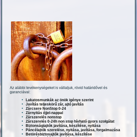
Az alábbi tevékenységeket is vállaljuk, rövid határidővel és
garanciával:
Lakatosmunkák az önök igénye szerint
Javítás teljeskörű zár, ajtó javítás
Zárcsere NonStop 0-24
Zárnyitás éjjel-nappal
Zárszerelés nonstop
Zárszerelés 0-24h non stop hívható gyors szolgálat
Biztonságiajtók javítása, készítése, nyitása
Páncélajtók szerelése, nyitása, javítása, forgalmazása
Betörésbiztosajtók javítása, készítése