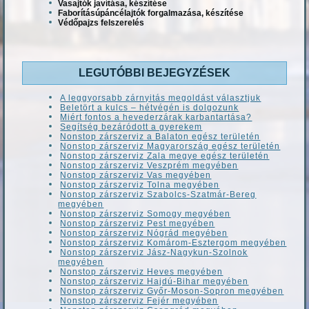
Vasajtók javítása, készítése
Faborításúpáncélajtók forgalmazása, készítése
Védőpajzs felszerelés
LEGUTÓBBI BEJEGYZÉSEK
A leggyorsabb zárnyitás megoldást választjuk
Beletört a kulcs – hétvégén is dolgozunk
Miért fontos a hevederzárak karbantartása?
Segítség bezáródott a gyerekem
Nonstop zárszerviz a Balaton egész területén
Nonstop zárszerviz Magyarország egész területén
Nonstop zárszerviz Zala megye egész területén
Nonstop zárszerviz Veszprém megyében
Nonstop zárszerviz Vas megyében
Nonstop zárszerviz Tolna megyében
Nonstop zárszerviz Szabolcs-Szatmár-Bereg
megyében
Nonstop zárszerviz Somogy megyében
Nonstop zárszerviz Pest megyében
Nonstop zárszerviz Nógrád megyében
Nonstop zárszerviz Komárom-Esztergom megyében
Nonstop zárszerviz Jász-Nagykun-Szolnok
megyében
Nonstop zárszerviz Heves megyében
Nonstop zárszerviz Hajdú-Bihar megyében
Nonstop zárszerviz Győr-Moson-Sopron megyében
Nonstop zárszerviz Fejér megyében