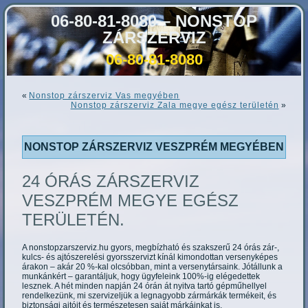
06-80-81-8080 – NONSTOP
ZÁRSZERVIZ
06-80-81-8080
«
Nonstop zárszerviz Vas megyében
Nonstop zárszerviz Zala megye egész területén
»
NONSTOP ZÁRSZERVIZ VESZPRÉM MEGYÉBEN
24 ÓRÁS ZÁRSZERVIZ
VESZPRÉM MEGYE EGÉSZ
TERÜLETÉN.
A nonstopzarszerviz.hu gyors, megbízható és szakszerű 24 órás zár-,
kulcs- és ajtószerelési gyorsszervizt kínál kimondottan versenyképes
árakon – akár 20 %-kal olcsóbban, mint a versenytársaink. Jótállunk a
munkánkért – garantáljuk, hogy ügyfeleink 100%-ig elégedettek
lesznek. A hét minden napján 24 órán át nyitva tartó gépműhellyel
rendelkezünk, mi szervizeljük a legnagyobb zármárkák termékeit, és
biztonsági ajtóit és természetesen saját márkáinkat is.