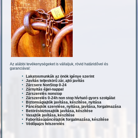
Az alábbi tevékenységeket is vállaljuk, rövid határidővel és
garanciával:
Lakatosmunkák az önök igénye szerint
Javítás teljeskörű zár, ajtó javítás
Zárcsere NonStop 0-24
Zárnyitás éjjel-nappal
Zárszerelés nonstop
Zárszerelés 0-24h non stop hívható gyors szolgálat
Biztonságiajtók javítása, készítése, nyitása
Páncélajtók szerelése, nyitása, javítása, forgalmazása
Betörésbiztosajtók javítása, készítése
Vasajtók javítása, készítése
Faborításúpáncélajtók forgalmazása, készítése
Védőpajzs felszerelés