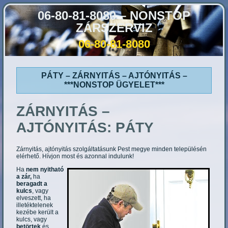
06-80-81-8080 – NONSTOP
ZÁRSZERVIZ
06-80-81-8080
PÁTY – ZÁRNYITÁS – AJTÓNYITÁS –
***NONSTOP ÜGYELET***
ZÁRNYITÁS –
AJTÓNYITÁS:
PÁTY
Zárnyitás, ajtónyitás szolgáltatásunk Pest megye minden településén
elérhető. Hívjon most és azonnal indulunk!
Ha
nem nyitható
a zár,
ha
beragadt a
kulcs
, vagy
elveszett, ha
illetéktelenek
kezébe került a
kulcs, vagy
betörtek
és