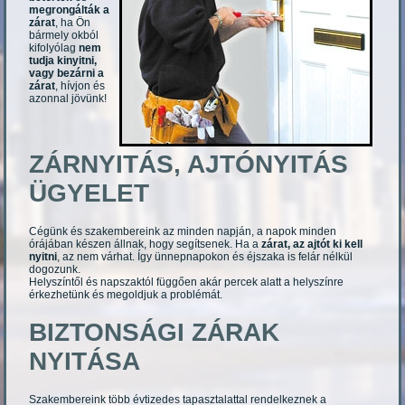
megrongálták a
zárat
, ha Ön
bármely okból
kifolyólag
nem
tudja kinyitni,
vagy bezárni a
zárat
, hívjon és
azonnal jövünk!
ZÁRNYITÁS, AJTÓNYITÁS
ÜGYELET
Cégünk és szakembereink az minden napján, a napok minden
órájában készen állnak, hogy segítsenek. Ha a
zárat, az ajtót ki kell
nyitni
, az nem várhat. Így ünnepnapokon és éjszaka is felár nélkül
dogozunk.
Helyszíntől és napszaktól függően akár percek alatt a helyszínre
érkezhetünk és megoldjuk a problémát.
BIZTONSÁGI ZÁRAK
NYITÁSA
Szakembereink több évtizedes tapasztalattal rendelkeznek a