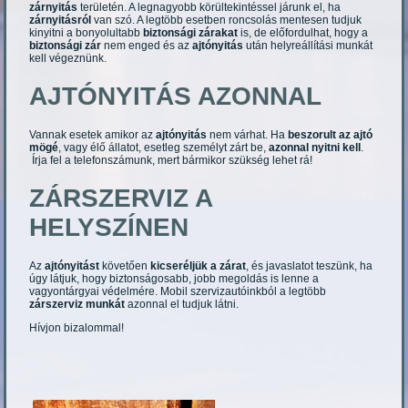
zárnyitás
területén. A legnagyobb körültekintéssel járunk el, ha
zárnyitásról
van szó. A legtöbb esetben roncsolás mentesen tudjuk
kinyitni a bonyolultabb
biztonsági zárakat
is, de előfordulhat, hogy a
biztonsági zár
nem enged és az
ajtónyitás
után helyreállítási munkát
kell végeznünk.
AJTÓNYITÁS AZONNAL
Vannak esetek amikor az
ajtónyitás
nem várhat. Ha
beszorult az ajtó
mögé
, vagy élő állatot, esetleg személyt zárt be,
azonnal nyitni kell
.
Írja fel a telefonszámunk, mert bármikor szükség lehet rá!
ZÁRSZERVIZ A
HELYSZÍNEN
Az
ajtónyitást
követően
kicseréljük a zárat
, és javaslatot teszünk, ha
úgy látjuk, hogy biztonságosabb, jobb megoldás is lenne a
vagyontárgyai védelmére. Mobil szervizautóinkból a legtöbb
zárszerviz munkát
azonnal el tudjuk látni.
Hívjon bizalommal!