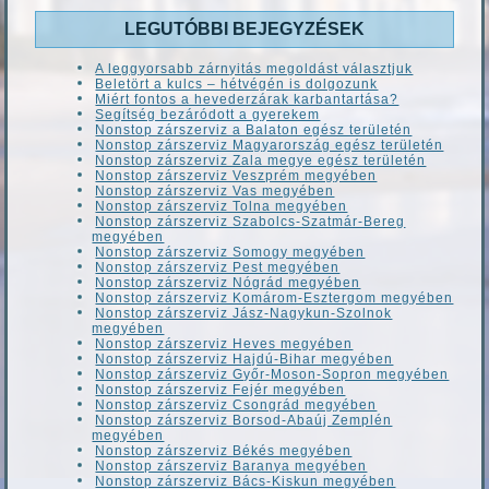
LEGUTÓBBI BEJEGYZÉSEK
A leggyorsabb zárnyitás megoldást választjuk
Beletört a kulcs – hétvégén is dolgozunk
Miért fontos a hevederzárak karbantartása?
Segítség bezáródott a gyerekem
Nonstop zárszerviz a Balaton egész területén
Nonstop zárszerviz Magyarország egész területén
Nonstop zárszerviz Zala megye egész területén
Nonstop zárszerviz Veszprém megyében
Nonstop zárszerviz Vas megyében
Nonstop zárszerviz Tolna megyében
Nonstop zárszerviz Szabolcs-Szatmár-Bereg
megyében
Nonstop zárszerviz Somogy megyében
Nonstop zárszerviz Pest megyében
Nonstop zárszerviz Nógrád megyében
Nonstop zárszerviz Komárom-Esztergom megyében
Nonstop zárszerviz Jász-Nagykun-Szolnok
megyében
Nonstop zárszerviz Heves megyében
Nonstop zárszerviz Hajdú-Bihar megyében
Nonstop zárszerviz Győr-Moson-Sopron megyében
Nonstop zárszerviz Fejér megyében
Nonstop zárszerviz Csongrád megyében
Nonstop zárszerviz Borsod-Abaúj Zemplén
megyében
Nonstop zárszerviz Békés megyében
Nonstop zárszerviz Baranya megyében
Nonstop zárszerviz Bács-Kiskun megyében