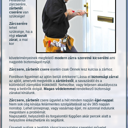
Feltétlenül
zárcserére,
zárbetét
cserére
van
szüksége!
Zárcserére
lehet
szüksége, ha a
régi
elavult
zárat
, a mai
kor
követelményeinek megfelelő
modern zárra szeretné kicserélni
ami
nagyobb biztonságot nyújt.
Zárcsere, zárbetét csere
esetén csak Önnek lesz kulcsa a zárhoz.
Fordítson figyelmet az ajtón belüli értékeire! Lássa el
biztonsági zárral
az ajtóit, amelyek megvédik a
zártöréstől
, a savazástól és a
különböző zárnyitási trükköktől. Nehezítse, vagy teljesen akadályozza
meg a betörők dolgát.
Magas védelemmel
rendelkező biztonsági
zárakat kínálunk.
Zárcsere, zárbetét
csere ügyelet a hét minden napján
éjjel-nappal
.
Nem sok cég kínálja felármentes szolgáltatását az év 365 napján
nonstop. Lehet ünnepnap, vagy vasárnap éjjel, mi azonnal indulunk
megoldani a problémát.
Napszaktól, helyszíntől és forgalomtól függően akár percek alatt a
helyszínre érkezhetünk és segítünk.
Ügyeleti autónk a legtöbb zárral kapcsolatos szerelési művelet