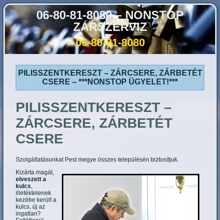
06-80-81-8080 – NONSTOP
ZÁRSZERVIZ
06-80-81-8080
PILISSZENTKERESZT – ZÁRCSERE, ZÁRBETÉT
CSERE – ***NONSTOP ÜGYELET!***
PILISSZENTKERESZT
–
ZÁRCSERE, ZÁRBETÉT
CSERE
Szolgáltatásunkat Pest megye összes településén biztosítjuk.
Kizárta magát,
elveszett a
kulcs
,
illetéktelenek
kezébe került a
kulcs, új az
ingatlan?