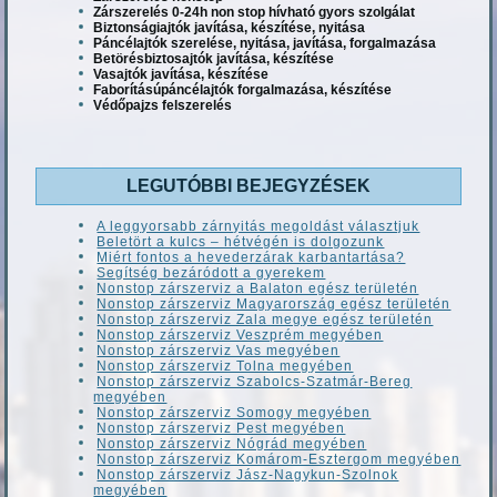
Zárszerelés 0-24h non stop hívható gyors szolgálat
Biztonságiajtók javítása, készítése, nyitása
Páncélajtók szerelése, nyitása, javítása, forgalmazása
Betörésbiztosajtók javítása, készítése
Vasajtók javítása, készítése
Faborításúpáncélajtók forgalmazása, készítése
Védőpajzs felszerelés
LEGUTÓBBI BEJEGYZÉSEK
A leggyorsabb zárnyitás megoldást választjuk
Beletört a kulcs – hétvégén is dolgozunk
Miért fontos a hevederzárak karbantartása?
Segítség bezáródott a gyerekem
Nonstop zárszerviz a Balaton egész területén
Nonstop zárszerviz Magyarország egész területén
Nonstop zárszerviz Zala megye egész területén
Nonstop zárszerviz Veszprém megyében
Nonstop zárszerviz Vas megyében
Nonstop zárszerviz Tolna megyében
Nonstop zárszerviz Szabolcs-Szatmár-Bereg
megyében
Nonstop zárszerviz Somogy megyében
Nonstop zárszerviz Pest megyében
Nonstop zárszerviz Nógrád megyében
Nonstop zárszerviz Komárom-Esztergom megyében
Nonstop zárszerviz Jász-Nagykun-Szolnok
megyében