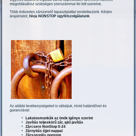
megoldásához szükséges szerszámmal fel lett szerelve.
Több évtizedes zárszerelő tapasztalattal rendelkezünk. Kérjen
árajánlatot,
hívja NONSTOP ügyfélszolgálatunk
.
Az alábbi tevékenységeket is vállaljuk, rövid határidővel és
garanciával:
Lakatosmunkák az önök igénye szerint
Javítás teljeskörű zár, ajtó javítás
Zárcsere NonStop 0-24
Zárnyitás éjjel-nappal
Zárszerelés nonstop