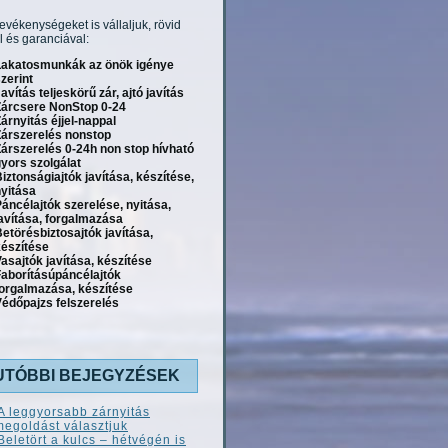
tevékenységeket is vállaljuk, rövid
l és garanciával:
Lakatosmunkák az önök igénye
zerint
avítás teljeskörű zár, ajtó javítás
Zárcsere NonStop 0-24
árnyitás éjjel-nappal
Zárszerelés nonstop
árszerelés 0-24h non stop hívható
yors szolgálat
iztonságiajtók javítása, készítése,
yitása
áncélajtók szerelése, nyitása,
avítása, forgalmazása
etörésbiztosajtók javítása,
készítése
asajtók javítása, készítése
Faborításúpáncélajtók
forgalmazása, készítése
édőpajzs felszerelés
UTÓBBI BEJEGYZÉSEK
A leggyorsabb zárnyitás
megoldást választjuk
Beletört a kulcs – hétvégén is