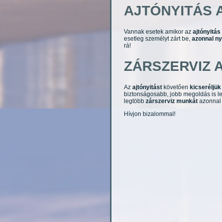
AJTÓNYITÁS 
Vannak esetek amikor az
ajtónyitás
esetleg személyt zárt be,
azonnal nyi
rá!
ZÁRSZERVIZ 
Az
ajtónyitást
követően
kicseréljük
biztonságosabb, jobb megoldás is l
legtöbb
zárszerviz munkát
azonnal e
Hívjon bizalommal!