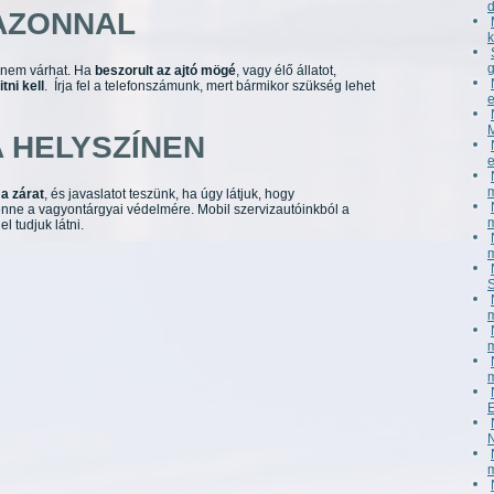
AZONNAL
nem várhat. Ha
beszorult az ajtó mögé
, vagy élő állatot,
tni kell
. Írja fel a telefonszámunk, mert bármikor szükség lehet
A HELYSZÍNEN
 a zárat
, és javaslatot teszünk, ha úgy látjuk, hogy
enne a vagyontárgyai védelmére. Mobil szervizautóinkból a
l tudjuk látni.