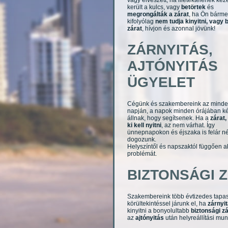
vagy elveszett, ha illetéktelenek ke
került a kulcs, vagy
betörtek
és
megrongálták a zárat
, ha Ön bárme
kifolyólag
nem tudja kinyitni, vagy 
zárat
, hívjon és azonnal jövünk!
ZÁRNYITÁS,
AJTÓNYITÁS
ÜGYELET
Cégünk és szakembereink az mind
napján, a napok minden órájában k
állnak, hogy segítsenek. Ha a
zárat,
ki kell nyitni
, az nem várhat. Így
ünnepnapokon és éjszaka is felár né
dogozunk.
Helyszíntől és napszaktól függően a
problémát.
BIZTONSÁGI 
Szakembereink több évtizedes tapas
körültekintéssel járunk el, ha
zárnyit
kinyitni a bonyolultabb
biztonsági z
az
ajtónyitás
után helyreállítási mun