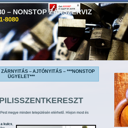
080 – NONSTOP ZÁRSZERVIZ
81-8080
 ZÁRNYITÁS – AJTÓNYITÁS – ***NONSTOP
ÜGYELET***
PILISSZENTKERESZT
nk Pest megye minden településén elérhető. Hívjon most és
 a kulcs
,