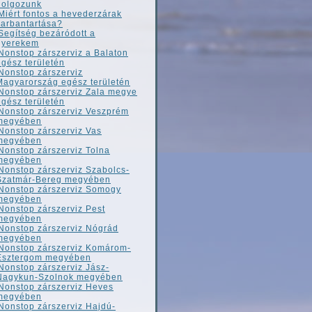
dolgozunk
Miért fontos a hevederzárak
karbantartása?
Segítség bezáródott a
gyerekem
Nonstop zárszerviz a Balaton
egész területén
Nonstop zárszerviz
Magyarország egész területén
Nonstop zárszerviz Zala megye
egész területén
Nonstop zárszerviz Veszprém
megyében
Nonstop zárszerviz Vas
megyében
Nonstop zárszerviz Tolna
megyében
Nonstop zárszerviz Szabolcs-
Szatmár-Bereg megyében
Nonstop zárszerviz Somogy
megyében
Nonstop zárszerviz Pest
megyében
Nonstop zárszerviz Nógrád
megyében
Nonstop zárszerviz Komárom-
Esztergom megyében
Nonstop zárszerviz Jász-
Nagykun-Szolnok megyében
Nonstop zárszerviz Heves
megyében
Nonstop zárszerviz Hajdú-