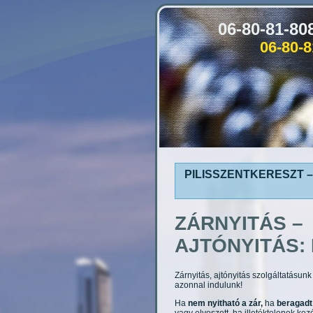
06-80-81-8
06-80-
PILISSZENTKERESZT –
ZÁRNYITÁS –
AJTÓNYITÁS:
Zárnyitás, ajtónyitás szolgáltatásu
azonnal indulunk!
Ha
nem nyitható a zár,
ha
beragadt