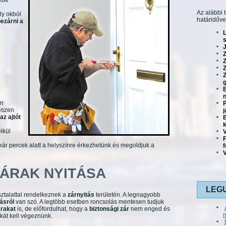
zébe
Az alábbi 
ly okból
határidőve
bezárni a
s
J
Z
Z
g
B
n
en
P
észen
j
 az ajtót
B
lkül
V
kár percek alatt a helyszínre érkezhetünk és megoldjuk a
V
ZÁRAK NYITÁSA
LEG
ztalattal rendelkeznek a
zárnyitás
területén. A legnagyobb
ásról
van szó. A legtöbb esetben roncsolás mentesen tudjuk
árakat
is, de előfordulhat, hogy a
biztonsági zár
nem enged és
kát kell végeznünk.