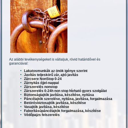
Az alábbi tevékenységeket is vállaljuk, rövid határidővel és
garanciával:
Lakatosmunkák az önök igénye szerint
Javítás teljeskörű zár, ajtó javítás
Zárcsere NonStop 0-24
Zárnyitás éjjel-nappal
Zárszerelés nonstop
Zárszerelés 0-24h non stop hívható gyors szolgálat
Biztonságiajtók javítása, készítése, nyitása
Páncélajtók szerelése, nyitása, javítása, forgalmazása
Betörésbiztosajtók javítása, készítése
Vasajtók javítása, készítése
Faborításúpáncélajtók forgalmazása, készítése
Védőpajzs felszerelés