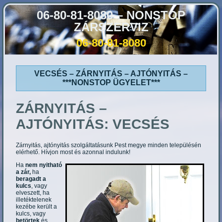
06-80-81-8080 – NONSTOP
ZÁRSZERVIZ
06-80-81-8080
VECSÉS – ZÁRNYITÁS – AJTÓNYITÁS –
***NONSTOP ÜGYELET***
ZÁRNYITÁS –
AJTÓNYITÁS:
VECSÉS
Zárnyitás, ajtónyitás szolgáltatásunk Pest megye minden településén
elérhető. Hívjon most és azonnal indulunk!
Ha
nem nyitható
a zár,
ha
beragadt a
kulcs
, vagy
elveszett, ha
illetéktelenek
kezébe került a
kulcs, vagy
betörtek
és