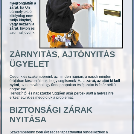
megrongálták a
zárat
, ha Ön
bármely okból
kifolyólag
nem
tudja kinyitni,
vagy bezárni a
zárat
, hívjon és
azonnal jövünk!
ZÁRNYITÁS, AJTÓNYITÁS
ÜGYELET
Cégünk és szakembereink az minden napján, a napok minden
órájában készen állnak, hogy segítsenek. Ha a
zárat, az ajtót ki kell
nyitni
, az nem várhat. Így ünnepnapokon és éjszaka is felár nélkül
dogozunk.
Helyszíntől és napszaktól függően akár percek alatt a helyszínre
érkezhetünk és megoldjuk a problémát.
BIZTONSÁGI ZÁRAK
NYITÁSA
Szakembereink több évtizedes tapasztalattal rendelkeznek a