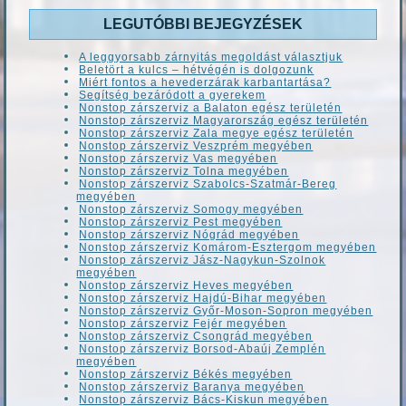
LEGUTÓBBI BEJEGYZÉSEK
A leggyorsabb zárnyitás megoldást választjuk
Beletört a kulcs – hétvégén is dolgozunk
Miért fontos a hevederzárak karbantartása?
Segítség bezáródott a gyerekem
Nonstop zárszerviz a Balaton egész területén
Nonstop zárszerviz Magyarország egész területén
Nonstop zárszerviz Zala megye egész területén
Nonstop zárszerviz Veszprém megyében
Nonstop zárszerviz Vas megyében
Nonstop zárszerviz Tolna megyében
Nonstop zárszerviz Szabolcs-Szatmár-Bereg
megyében
Nonstop zárszerviz Somogy megyében
Nonstop zárszerviz Pest megyében
Nonstop zárszerviz Nógrád megyében
Nonstop zárszerviz Komárom-Esztergom megyében
Nonstop zárszerviz Jász-Nagykun-Szolnok
megyében
Nonstop zárszerviz Heves megyében
Nonstop zárszerviz Hajdú-Bihar megyében
Nonstop zárszerviz Győr-Moson-Sopron megyében
Nonstop zárszerviz Fejér megyében
Nonstop zárszerviz Csongrád megyében
Nonstop zárszerviz Borsod-Abaúj Zemplén
megyében
Nonstop zárszerviz Békés megyében
Nonstop zárszerviz Baranya megyében
Nonstop zárszerviz Bács-Kiskun megyében