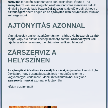
zárnyitás
területén. A legnagyobb körültekintéssel járunk el, ha
zárnyitásról
van szó. A legtöbb esetben roncsolás mentesen tudjuk
kinyitni a bonyolultabb
biztonsági zárakat
is, de előfordulhat, hogy a
biztonsági zár
nem enged és az
ajtónyitás
után helyreállítási munkát
kell végeznünk.
AJTÓNYITÁS AZONNAL
Vannak esetek amikor az
ajtónyitás
nem várhat. Ha
beszorult az ajtó
mögé
, vagy élő állatot, esetleg személyt zárt be,
azonnal nyitni kell
.
Írja fel a telefonszámunk, mert bármikor szükség lehet rá!
ZÁRSZERVIZ A
HELYSZÍNEN
Az
ajtónyitást
követően
kicseréljük a zárat
, és javaslatot teszünk, ha
úgy látjuk, hogy biztonságosabb, jobb megoldás is lenne a
vagyontárgyai védelmére. Mobil szervizautóinkból a legtöbb
zárszerviz munkát
azonnal el tudjuk látni.
Hívjon bizalommal!