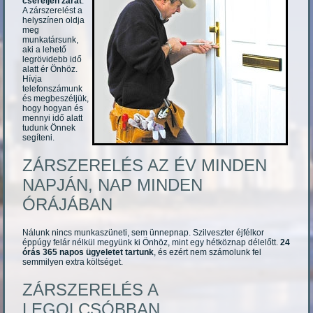
cseréljen zárat
.
A zárszerelést a
helyszínen oldja
meg
munkatársunk,
aki a lehető
legrövidebb idő
alatt ér Önhöz.
Hívja
telefonszámunk
és megbeszéljük,
hogy hogyan és
mennyi idő alatt
tudunk Önnek
segíteni.
ZÁRSZERELÉS AZ ÉV MINDEN
NAPJÁN, NAP MINDEN
ÓRÁJÁBAN
Nálunk nincs munkaszüneti, sem ünnepnap. Szilveszter éjfélkor
éppúgy felár nélkül megyünk ki Önhöz, mint egy hétköznap délelőtt.
24
órás 365 napos ügyeletet tartunk
, és ezért nem számolunk fel
semmilyen extra költséget.
ZÁRSZERELÉS A
LEGOLCSÓBBAN