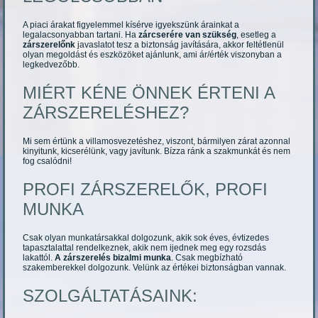
A piaci árakat figyelemmel kísérve igyekszünk árainkat a
legalacsonyabban tartani. Ha
zárcserére van szükség
, esetleg a
zárszerelőnk
javaslatot tesz a biztonság javítására, akkor feltétlenül
olyan megoldást és eszközöket ajánlunk, ami ár/érték viszonyban a
legkedvezőbb.
MIÉRT KÉNE ÖNNEK ÉRTENI A
ZÁRSZERELÉSHEZ?
Mi sem értünk a villamosvezetéshez, viszont, bármilyen zárat azonnal
kinyitunk, kicserélünk, vagy javítunk. Bízza ránk a szakmunkát és nem
fog csalódni!
PROFI ZÁRSZERELŐK, PROFI
MUNKA
Csak olyan munkatársakkal dolgozunk, akik sok éves, évtizedes
tapasztalattal rendelkeznek, akik nem ijednek meg egy rozsdás
lakattól.
A zárszerelés bizalmi munka
. Csak megbízható
szakemberekkel dolgozunk. Velünk az értékei biztonságban vannak.
SZOLGÁLTATÁSAINK: