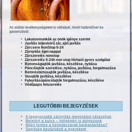
Az alábbi tevékenységeket is vállaljuk, rövid határidővel és
garanciával:
Lakatosmunkák az önök igénye szerint
Javítás teljeskörű zár, ajtó javítás
Zárcsere NonStop 0-24
Zárnyitás éjjel-nappal
Zárszerelés nonstop
Zárszerelés 0-24h non stop hívható gyors szolgálat
Biztonságiajtók javítása, készítése, nyitása
Páncélajtók szerelése, nyitása, javítása, forgalmazása
Betörésbiztosajtók javítása, készítése
Vasajtók javítása, készítése
Faborításúpáncélajtók forgalmazása, készítése
Védőpajzs felszerelés
LEGUTÓBBI BEJEGYZÉSEK
A leggyorsabb zárnyitás megoldást választjuk
Beletört a kulcs – hétvégén is dolgozunk
Miért fontos a hevederzárak karbantartása?
Segítség bezáródott a gyerekem