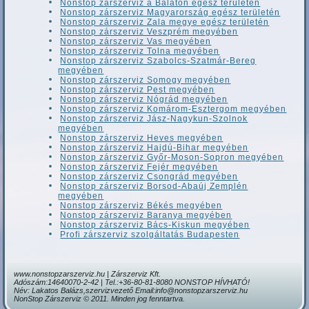
Nonstop zárszerviz a Balaton egész területén
Nonstop zárszerviz Magyarország egész területén
Nonstop zárszerviz Zala megye egész területén
Nonstop zárszerviz Veszprém megyében
Nonstop zárszerviz Vas megyében
Nonstop zárszerviz Tolna megyében
Nonstop zárszerviz Szabolcs-Szatmár-Bereg
megyében
Nonstop zárszerviz Somogy megyében
Nonstop zárszerviz Pest megyében
Nonstop zárszerviz Nógrád megyében
Nonstop zárszerviz Komárom-Esztergom megyében
Nonstop zárszerviz Jász-Nagykun-Szolnok
megyében
Nonstop zárszerviz Heves megyében
Nonstop zárszerviz Hajdú-Bihar megyében
Nonstop zárszerviz Győr-Moson-Sopron megyében
Nonstop zárszerviz Fejér megyében
Nonstop zárszerviz Csongrád megyében
Nonstop zárszerviz Borsod-Abaúj Zemplén
megyében
Nonstop zárszerviz Békés megyében
Nonstop zárszerviz Baranya megyében
Nonstop zárszerviz Bács-Kiskun megyében
Profi zárszerviz szolgáltatás Budapesten
www.nonstopzarszerviz.hu | Zárszerviz Kft.
Adószám:14640070-2-42 | Tel.:+36-80-81-8080 NONSTOP HÍVHATÓ!
Név: Lakatos Balázs,szervizvezető Email:info@nonstopzarszerviz.hu
NonStop Zárszerviz © 2011. Minden jog fenntartva.