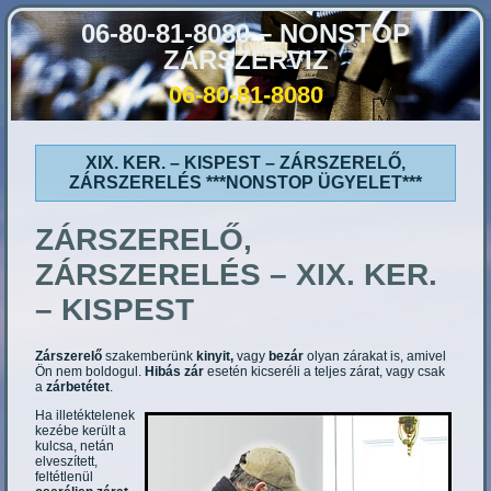
06-80-81-8080 – NONSTOP
ZÁRSZERVIZ
06-80-81-8080
XIX. KER. – KISPEST – ZÁRSZERELŐ,
ZÁRSZERELÉS ***NONSTOP ÜGYELET***
ZÁRSZERELŐ,
ZÁRSZERELÉS – XIX. KER.
– KISPEST
Zárszerelő
szakemberünk
kinyit,
vagy
bezár
olyan zárakat is, amivel
Ön nem boldogul.
Hibás zár
esetén kicseréli a teljes zárat, vagy csak
a
zárbetétet
.
Ha illetéktelenek
kezébe került a
kulcsa, netán
elveszített,
feltétlenül