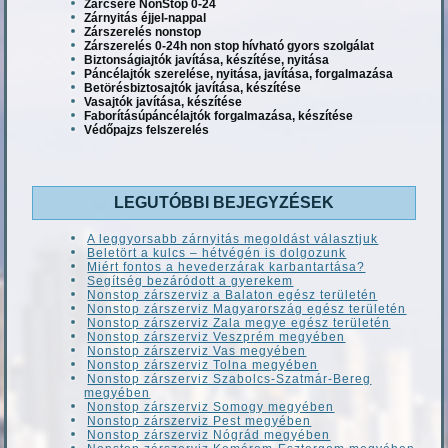
Zárcsere NonStop 0-24
Zárnyitás éjjel-nappal
Zárszerelés nonstop
Zárszerelés 0-24h non stop hívható gyors szolgálat
Biztonságiajtók javítása, készítése, nyitása
Páncélajtók szerelése, nyitása, javítása, forgalmazása
Betörésbiztosajtók javítása, készítése
Vasajtók javítása, készítése
Faborításúpáncélajtók forgalmazása, készítése
Védőpajzs felszerelés
LEGUTÓBBI BEJEGYZÉSEK
A leggyorsabb zárnyitás megoldást választjuk
Beletört a kulcs – hétvégén is dolgozunk
Miért fontos a hevederzárak karbantartása?
Segítség bezáródott a gyerekem
Nonstop zárszerviz a Balaton egész területén
Nonstop zárszerviz Magyarország egész területén
Nonstop zárszerviz Zala megye egész területén
Nonstop zárszerviz Veszprém megyében
Nonstop zárszerviz Vas megyében
Nonstop zárszerviz Tolna megyében
Nonstop zárszerviz Szabolcs-Szatmár-Bereg
megyében
Nonstop zárszerviz Somogy megyében
Nonstop zárszerviz Pest megyében
Nonstop zárszerviz Nógrád megyében