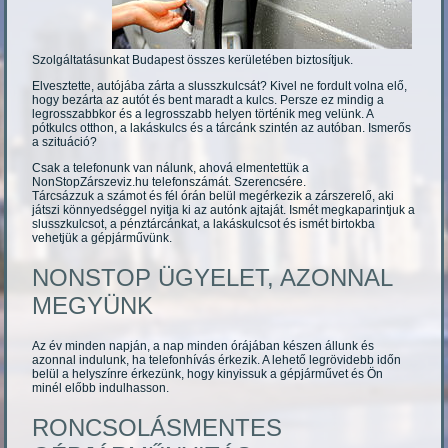
Szolgáltatásunkat Budapest összes kerületében biztosítjuk.
Elvesztette, autójába zárta a slusszkulcsát? Kivel ne fordult volna elő,
hogy bezárta az autót és bent maradt a kulcs. Persze ez mindig a
legrosszabbkor és a legrosszabb helyen történik meg velünk. A
pótkulcs otthon, a lakáskulcs és a tárcánk szintén az autóban. Ismerős
a szituáció?
Csak a telefonunk van nálunk, ahová elmentettük a
NonStopZárszeviz.hu telefonszámát. Szerencsére.
Tárcsázzuk a számot és fél órán belül megérkezik a zárszerelő, aki
játszi könnyedséggel nyitja ki az autónk ajtaját. Ismét megkaparintjuk a
slusszkulcsot, a pénztárcánkat, a lakáskulcsot és ismét birtokba
vehetjük a gépjárművünk.
NONSTOP ÜGYELET, AZONNAL
MEGYÜNK
Az év minden napján, a nap minden órájában készen állunk és
azonnal indulunk, ha telefonhívás érkezik. A lehető legrövidebb időn
belül a helyszínre érkezünk, hogy kinyissuk a gépjárművet és Ön
minél előbb indulhasson.
RONCSOLÁSMENTES