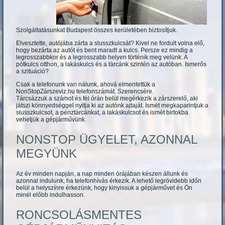
Szolgáltatásunkat Budapest összes kerületében biztosítjuk.
Elvesztette, autójába zárta a slusszkulcsát? Kivel ne fordult volna elő,
hogy bezárta az autót és bent maradt a kulcs. Persze ez mindig a
legrosszabbkor és a legrosszabb helyen történik meg velünk. A
pótkulcs otthon, a lakáskulcs és a tárcánk szintén az autóban. Ismerős
a szituáció?
Csak a telefonunk van nálunk, ahová elmentettük a
NonStopZárszeviz.hu telefonszámát. Szerencsére.
Tárcsázzuk a számot és fél órán belül megérkezik a zárszerelő, aki
játszi könnyedséggel nyitja ki az autónk ajtaját. Ismét megkaparintjuk a
slusszkulcsot, a pénztárcánkat, a lakáskulcsot és ismét birtokba
vehetjük a gépjárművünk.
NONSTOP ÜGYELET, AZONNAL
MEGYÜNK
Az év minden napján, a nap minden órájában készen állunk és
azonnal indulunk, ha telefonhívás érkezik. A lehető legrövidebb időn
belül a helyszínre érkezünk, hogy kinyissuk a gépjárművet és Ön
minél előbb indulhasson.
RONCSOLÁSMENTES