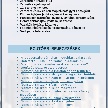
Zárcsere NonStop 0-24
Zárnyitás éjjel-nappal
Zárszerelés nonstop
Zárszerelés 0-24h non stop hívható gyors szolgálat
Biztonságiajtók javítása, készítése, nyitása
Páncélajtók szerelése, nyitása, javítása, forgalmazása
Betörésbiztosajtók javítása, készítése
Vasajtók javítása, készítése
Faborításúpáncélajtók forgalmazása, készítése
Védőpajzs felszerelés
LEGUTÓBBI BEJEGYZÉSEK
A leggyorsabb zárnyitás megoldást választjuk
Beletört a kulcs – hétvégén is dolgozunk
Miért fontos a hevederzárak karbantartása?
Segítség bezáródott a gyerekem
Nonstop zárszerviz a Balaton egész területén
Nonstop zárszerviz Magyarország egész területén
Nonstop zárszerviz Zala megye egész területén
Nonstop zárszerviz Veszprém megyében
Nonstop zárszerviz Vas megyében
Nonstop zárszerviz Tolna megyében
Nonstop zárszerviz Szabolcs-Szatmár-Bereg
megyében
Nonstop zárszerviz Somogy megyében
Nonstop zárszerviz Pest megyében
Nonstop zárszerviz Nógrád megyében