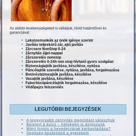
Az alábbi tevékenységeket is vállaljuk, rövid határidővel és
garanciával:
Lakatosmunkák az önök igénye szerint
Javítás teljeskörű zár, ajtó javítás
Zárcsere NonStop 0-24
Zárnyitás éjjel-nappal
Zárszerelés nonstop
Zárszerelés 0-24h non stop hívható gyors szolgálat
Biztonságiajtók javítása, készítése, nyitása
Páncélajtók szerelése, nyitása, javítása, forgalmazása
Betörésbiztosajtók javítása, készítése
Vasajtók javítása, készítése
Faborításúpáncélajtók forgalmazása, készítése
Védőpajzs felszerelés
LEGUTÓBBI BEJEGYZÉSEK
A leggyorsabb zárnyitás megoldást választjuk
Beletört a kulcs – hétvégén is dolgozunk
Miért fontos a hevederzárak karbantartása?
Segítség bezáródott a gyerekem