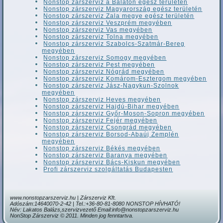
Nonstop zárszerviz a Balaton egész területén
Nonstop zárszerviz Magyarország egész területén
Nonstop zárszerviz Zala megye egész területén
Nonstop zárszerviz Veszprém megyében
Nonstop zárszerviz Vas megyében
Nonstop zárszerviz Tolna megyében
Nonstop zárszerviz Szabolcs-Szatmár-Bereg
megyében
Nonstop zárszerviz Somogy megyében
Nonstop zárszerviz Pest megyében
Nonstop zárszerviz Nógrád megyében
Nonstop zárszerviz Komárom-Esztergom megyében
Nonstop zárszerviz Jász-Nagykun-Szolnok
megyében
Nonstop zárszerviz Heves megyében
Nonstop zárszerviz Hajdú-Bihar megyében
Nonstop zárszerviz Győr-Moson-Sopron megyében
Nonstop zárszerviz Fejér megyében
Nonstop zárszerviz Csongrád megyében
Nonstop zárszerviz Borsod-Abaúj Zemplén
megyében
Nonstop zárszerviz Békés megyében
Nonstop zárszerviz Baranya megyében
Nonstop zárszerviz Bács-Kiskun megyében
Profi zárszerviz szolgáltatás Budapesten
www.nonstopzarszerviz.hu | Zárszerviz Kft.
Adószám:14640070-2-42 | Tel.:+36-80-81-8080 NONSTOP HÍVHATÓ!
Név: Lakatos Balázs,szervizvezető Email:info@nonstopzarszerviz.hu
NonStop Zárszerviz © 2011. Minden jog fenntartva.