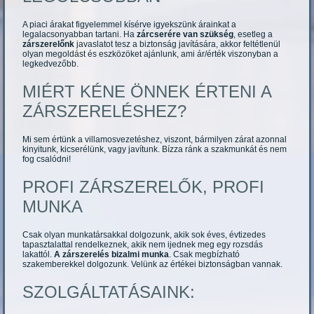
A piaci árakat figyelemmel kísérve igyekszünk árainkat a
legalacsonyabban tartani. Ha
zárcserére van szükség
, esetleg a
zárszerelőnk
javaslatot tesz a biztonság javítására, akkor feltétlenül
olyan megoldást és eszközöket ajánlunk, ami ár/érték viszonyban a
legkedvezőbb.
MIÉRT KÉNE ÖNNEK ÉRTENI A
ZÁRSZERELÉSHEZ?
Mi sem értünk a villamosvezetéshez, viszont, bármilyen zárat azonnal
kinyitunk, kicserélünk, vagy javítunk. Bízza ránk a szakmunkát és nem
fog csalódni!
PROFI ZÁRSZERELŐK, PROFI
MUNKA
Csak olyan munkatársakkal dolgozunk, akik sok éves, évtizedes
tapasztalattal rendelkeznek, akik nem ijednek meg egy rozsdás
lakattól.
A zárszerelés bizalmi munka
. Csak megbízható
szakemberekkel dolgozunk. Velünk az értékei biztonságban vannak.
SZOLGÁLTATÁSAINK: