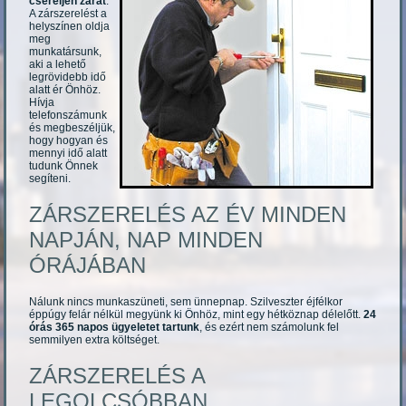
cseréljen zárat
.
A zárszerelést a
helyszínen oldja
meg
munkatársunk,
aki a lehető
legrövidebb idő
alatt ér Önhöz.
Hívja
telefonszámunk
és megbeszéljük,
hogy hogyan és
mennyi idő alatt
tudunk Önnek
segíteni.
ZÁRSZERELÉS AZ ÉV MINDEN
NAPJÁN, NAP MINDEN
ÓRÁJÁBAN
Nálunk nincs munkaszüneti, sem ünnepnap. Szilveszter éjfélkor
éppúgy felár nélkül megyünk ki Önhöz, mint egy hétköznap délelőtt.
24
órás 365 napos ügyeletet tartunk
, és ezért nem számolunk fel
semmilyen extra költséget.
ZÁRSZERELÉS A
LEGOLCSÓBBAN