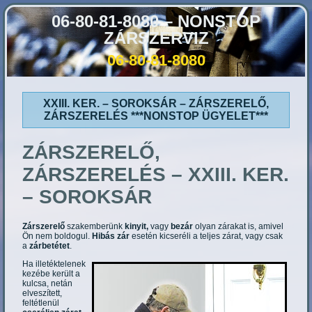
06-80-81-8080 – NONSTOP
ZÁRSZERVIZ
06-80-81-8080
XXIII. KER. – SOROKSÁR – ZÁRSZERELŐ,
ZÁRSZERELÉS ***NONSTOP ÜGYELET***
ZÁRSZERELŐ,
ZÁRSZERELÉS – XXIII. KER.
– SOROKSÁR
Zárszerelő
szakemberünk
kinyit,
vagy
bezár
olyan zárakat is, amivel
Ön nem boldogul.
Hibás zár
esetén kicseréli a teljes zárat, vagy csak
a
zárbetétet
.
Ha illetéktelenek
kezébe került a
kulcsa, netán
elveszített,
feltétlenül