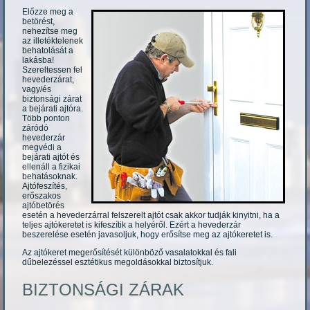
Előzze meg a
betörést,
nehezítse meg
az illetéktelenek
behatolását a
lakásba!
Szereltessen fel
hevederzárat,
vagy/és
biztonsági zárat
a bejárati ajtóra.
Több ponton
záródó
hevederzár
megvédi a
bejárati ajtót és
ellenáll a fizikai
behatásoknak.
Ajtófeszítés,
erőszakos
ajtóbetörés
esetén a hevederzárral felszerelt ajtót csak akkor tudják kinyitni, ha a
teljes ajtókeretet is kifeszítik a helyéről. Ezért a hevederzár
beszerelése esetén javasoljuk, hogy erősítse meg az ajtókeretet is.
Az ajtókeret megerősítését különböző vasalatokkal és fali
dűbelezéssel esztétikus megoldásokkal biztosítjuk.
BIZTONSÁGI ZÁRAK