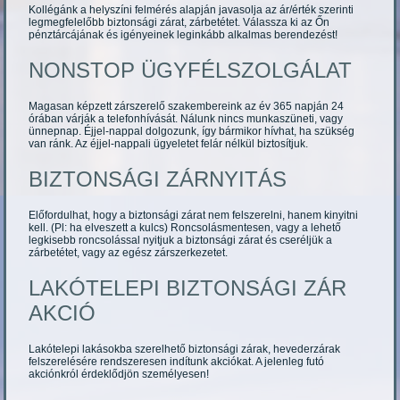
Kollégánk a helyszíni felmérés alapján javasolja az ár/érték szerinti
legmegfelelőbb biztonsági zárat, zárbetétet. Válassza ki az Őn
pénztárcájának és igényeinek leginkább alkalmas berendezést!
NONSTOP ÜGYFÉLSZOLGÁLAT
Magasan képzett zárszerelő szakembereink az év 365 napján 24
órában várják a telefonhívását. Nálunk nincs munkaszüneti, vagy
ünnepnap. Éjjel-nappal dolgozunk, így bármikor hívhat, ha szükség
van ránk. Az éjjel-nappali ügyeletet felár nélkül biztosítjuk.
BIZTONSÁGI ZÁRNYITÁS
Előfordulhat, hogy a biztonsági zárat nem felszerelni, hanem kinyitni
kell. (Pl: ha elveszett a kulcs) Roncsolásmentesen, vagy a lehető
legkisebb roncsolással nyitjuk a biztonsági zárat és cseréljük a
zárbetétet, vagy az egész zárszerkezetet.
LAKÓTELEPI BIZTONSÁGI ZÁR
AKCIÓ
Lakótelepi lakásokba szerelhető biztonsági zárak, hevederzárak
felszerelésére rendszeresen indítunk akciókat. A jelenleg futó
akciónkról érdeklődjön személyesen!