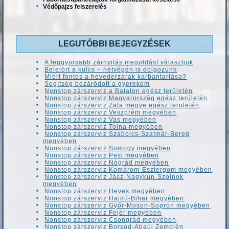
Védőpajzs felszerelés
LEGUTÓBBI BEJEGYZÉSEK
A leggyorsabb zárnyitás megoldást választjuk
Beletört a kulcs – hétvégén is dolgozunk
Miért fontos a hevederzárak karbantartása?
Segítség bezáródott a gyerekem
Nonstop zárszerviz a Balaton egész területén
Nonstop zárszerviz Magyarország egész területén
Nonstop zárszerviz Zala megye egész területén
Nonstop zárszerviz Veszprém megyében
Nonstop zárszerviz Vas megyében
Nonstop zárszerviz Tolna megyében
Nonstop zárszerviz Szabolcs-Szatmár-Bereg
megyében
Nonstop zárszerviz Somogy megyében
Nonstop zárszerviz Pest megyében
Nonstop zárszerviz Nógrád megyében
Nonstop zárszerviz Komárom-Esztergom megyében
Nonstop zárszerviz Jász-Nagykun-Szolnok
megyében
Nonstop zárszerviz Heves megyében
Nonstop zárszerviz Hajdú-Bihar megyében
Nonstop zárszerviz Győr-Moson-Sopron megyében
Nonstop zárszerviz Fejér megyében
Nonstop zárszerviz Csongrád megyében
Nonstop zárszerviz Borsod-Abaúj Zemplén