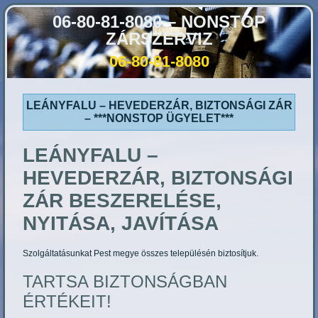
06-80-81-8080 – NONSTOP
ZÁRSZERVIZ
06-80-81-8080
LEÁNYFALU – HEVEDERZÁR, BIZTONSÁGI ZÁR
– ***NONSTOP ÜGYELET***
LEÁNYFALU
–
HEVEDERZÁR, BIZTONSÁGI
ZÁR BESZERELÉSE,
NYITÁSA, JAVÍTÁSA
Szolgáltatásunkat Pest megye összes településén biztosítjuk.
TARTSA BIZTONSÁGBAN
ÉRTÉKEIT!