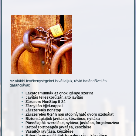
Az alábbi tevékenységeket is vállaljuk, rövid határidővel és
garanciával:
Lakatosmunkák az önök igénye szerint
Javítás teljeskörű zár, ajtó javítás
Zárcsere NonStop 0-24
Zárnyitás éjjel-nappal
Zárszerelés nonstop
Zárszerelés 0-24h non stop hívható gyors szolgálat
Biztonságiajtók javítása, készítése, nyitása
Páncélajtók szerelése, nyitása, javítása, forgalmazása
Betörésbiztosajtók javítása, készítése
Vasajtók javítása, készítése
Faborításúpáncélajtók forgalmazása, készítése