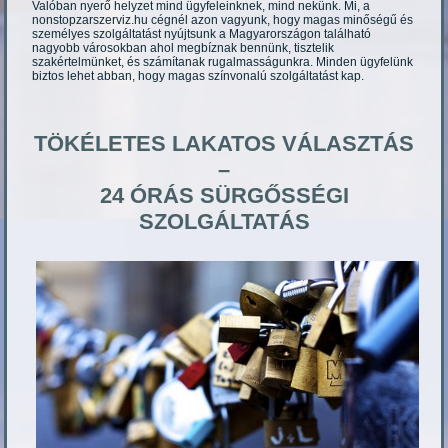
Valóban nyerő helyzet mind ügyfeleinknek, mind nekünk. Mi, a
nonstopzarszerviz.hu cégnél azon vagyunk, hogy magas minőségű és
személyes szolgáltatást nyújtsunk a Magyarországon található
nagyobb városokban ahol megbíznak bennünk, tisztelik
szakértelmünket, és számítanak rugalmasságunkra. Minden ügyfelünk
biztos lehet abban, hogy magas színvonalú szolgáltatást kap.
TÖKÉLETES LAKATOS VÁLASZTÁS
–
24 ÓRÁS SÜRGŐSSÉGI
SZOLGÁLTATÁS