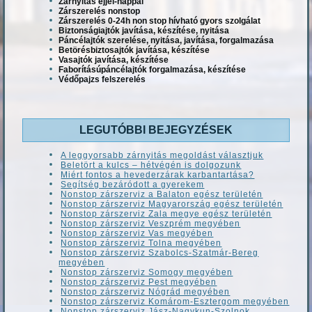
Zárnyitás éjjel-nappal
Zárszerelés nonstop
Zárszerelés 0-24h non stop hívható gyors szolgálat
Biztonságiajtók javítása, készítése, nyitása
Páncélajtók szerelése, nyitása, javítása, forgalmazása
Betörésbiztosajtók javítása, készítése
Vasajtók javítása, készítése
Faborításúpáncélajtók forgalmazása, készítése
Védőpajzs felszerelés
LEGUTÓBBI BEJEGYZÉSEK
A leggyorsabb zárnyitás megoldást választjuk
Beletört a kulcs – hétvégén is dolgozunk
Miért fontos a hevederzárak karbantartása?
Segítség bezáródott a gyerekem
Nonstop zárszerviz a Balaton egész területén
Nonstop zárszerviz Magyarország egész területén
Nonstop zárszerviz Zala megye egész területén
Nonstop zárszerviz Veszprém megyében
Nonstop zárszerviz Vas megyében
Nonstop zárszerviz Tolna megyében
Nonstop zárszerviz Szabolcs-Szatmár-Bereg
megyében
Nonstop zárszerviz Somogy megyében
Nonstop zárszerviz Pest megyében
Nonstop zárszerviz Nógrád megyében
Nonstop zárszerviz Komárom-Esztergom megyében
Nonstop zárszerviz Jász-Nagykun-Szolnok