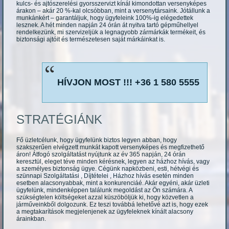
kulcs- és ajtószerelési gyorsszervizt kínál kimondottan versenyképes
árakon – akár 20 %-kal olcsóbban, mint a versenytársaink. Jótállunk a
munkánkért – garantáljuk, hogy ügyfeleink 100%-ig elégedettek
lesznek. A hét minden napján 24 órán át nyitva tartó gépműhellyel
rendelkezünk, mi szervizeljük a legnagyobb zármárkák termékeit, és
biztonsági ajtóit és természetesen saját márkáinkat is.
HÍVJON MOST !!! +36 1 580 5555
STRATÉGIÁNK
Fő üzletcélunk, hogy ügyfelünk biztos legyen abban, hogy
szakszerűen elvégzett munkát kapott versenyképes és megfizethető
áron! Átfogó szolgáltatást nyújtunk az év 365 napján, 24 órán
keresztül, eleget téve minden kérésnek, legyen az házhoz hívás, vagy
a személyes biztonság ügye. Cégünk napközbeni, esti, hétvégi és
szünnapi Szolgáltatási , Díjtételei , Házhoz hívás esetén minden
esetben alacsonyabbak, mint a konkurenciáé. Akár egyéni, akár üzleti
ügyfelünk, mindenképpen találunk megoldást az Ön számára. A
szükségtelen költségeket azzal küszöböljük ki, hogy közvetlen a
járműveinkből dolgozunk. Ez teszi továbbá lehetővé azt is, hogy ezek
a megtakarítások megjelenjenek az ügyfeleknek kínált alacsony
árainkban.