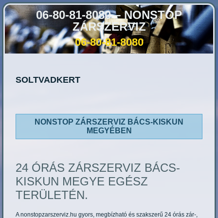
06-80-81-8080 – NONSTOP
ZÁRSZERVIZ
06-80-81-8080
SOLTVADKERT
NONSTOP ZÁRSZERVIZ BÁCS-KISKUN
MEGYÉBEN
24 ÓRÁS ZÁRSZERVIZ BÁCS-
KISKUN MEGYE EGÉSZ
TERÜLETÉN.
A nonstopzarszerviz.hu gyors, megbízható és szakszerű 24 órás zár-,