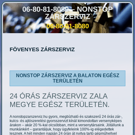
06-80-81-8080 – NONSTOP
ZÁRSZERVIZ
06-80-81-8080
FÖVENYES ZÁRSZERVIZ
NONSTOP ZÁRSZERVIZ A BALATON EGÉSZ
TERÜLETÉN
24 ÓRÁS ZÁRSZERVIZ ZALA
MEGYE EGÉSZ TERÜLETÉN.
A nonstopzarszerviz.hu gyors, megbízható és szakszerű 24 órás zár-,
kulcs- és ajtószerelési gyorsszervizt kínál kimondottan versenyképes
árakon – akár 20 %-kal olcsóbban, mint a versenytársaink. Jótállunk a
munkánkért – garantáljuk, hogy ügyfeleink 100%-ig elégedettek
lesznek. A hét minden napján 24 órán át nyitva tartó gépműhellyel