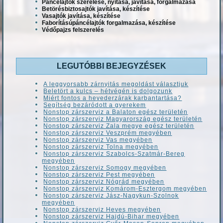
Páncélajtók szerelése, nyitása, javítása, forgalmazása
Betörésbiztosajtók javítása, készítése
Vasajtók javítása, készítése
Faborításúpáncélajtók forgalmazása, készítése
Védőpajzs felszerelés
LEGUTÓBBI BEJEGYZÉSEK
A leggyorsabb zárnyitás megoldást választjuk
Beletört a kulcs – hétvégén is dolgozunk
Miért fontos a hevederzárak karbantartása?
Segítség bezáródott a gyerekem
Nonstop zárszerviz a Balaton egész területén
Nonstop zárszerviz Magyarország egész területén
Nonstop zárszerviz Zala megye egész területén
Nonstop zárszerviz Veszprém megyében
Nonstop zárszerviz Vas megyében
Nonstop zárszerviz Tolna megyében
Nonstop zárszerviz Szabolcs-Szatmár-Bereg
megyében
Nonstop zárszerviz Somogy megyében
Nonstop zárszerviz Pest megyében
Nonstop zárszerviz Nógrád megyében
Nonstop zárszerviz Komárom-Esztergom megyében
Nonstop zárszerviz Jász-Nagykun-Szolnok
megyében
Nonstop zárszerviz Heves megyében
Nonstop zárszerviz Hajdú-Bihar megyében