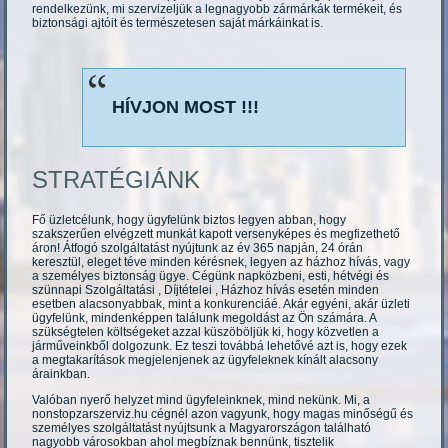
rendelkezünk, mi szervizeljük a legnagyobb zármárkák termékeit, és
biztonsági ajtóit és természetesen saját márkáinkat is.
HÍVJON MOST !!!
STRATÉGIÁNK
Fő üzletcélunk, hogy ügyfelünk biztos legyen abban, hogy
szakszerűen elvégzett munkát kapott versenyképes és megfizethető
áron! Átfogó szolgáltatást nyújtunk az év 365 napján, 24 órán
keresztül, eleget téve minden kérésnek, legyen az házhoz hívás, vagy
a személyes biztonság ügye. Cégünk napközbeni, esti, hétvégi és
szünnapi Szolgáltatási , Díjtételei , Házhoz hívás esetén minden
esetben alacsonyabbak, mint a konkurenciáé. Akár egyéni, akár üzleti
ügyfelünk, mindenképpen találunk megoldást az Ön számára. A
szükségtelen költségeket azzal küszöböljük ki, hogy közvetlen a
járműveinkből dolgozunk. Ez teszi továbbá lehetővé azt is, hogy ezek
a megtakarítások megjelenjenek az ügyfeleknek kínált alacsony
árainkban.
Valóban nyerő helyzet mind ügyfeleinknek, mind nekünk. Mi, a
nonstopzarszerviz.hu cégnél azon vagyunk, hogy magas minőségű és
személyes szolgáltatást nyújtsunk a Magyarországon található
nagyobb városokban ahol megbíznak bennünk, tisztelik