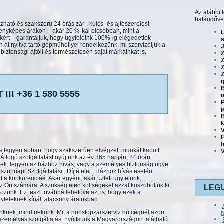
Az alábbi 
határidőve
ható és szakszerű 24 órás zár-, kulcs- és ajtószerelési
senyképes árakon – akár 20 %-kal olcsóbban, mint a
kért – garantáljuk, hogy ügyfeleink 100%-ig elégedettek
s
 át nyitva tartó gépműhellyel rendelkezünk, mi szervizeljük a
J
iztonsági ajtóit és természetesen saját márkáinkat is.
Z
Z
g
B
!!! +36 1 580 5555
n
P
j
B
V
os legyen abban, hogy szakszerűen elvégzett munkát kapott
V
Átfogó szolgáltatást nyújtunk az év 365 napján, 24 órán
nek, legyen az házhoz hívás, vagy a személyes biztonság ügye.
szünnapi Szolgáltatási , Díjtételei , Házhoz hívás esetén
a konkurenciáé. Akár egyéni, akár üzleti ügyfelünk,
 Ön számára. A szükségtelen költségeket azzal küszöböljük ki,
LEG
ozunk. Ez teszi továbbá lehetővé azt is, hogy ezek a
yfeleknek kínált alacsony árainkban.
inknek, mind nekünk. Mi, a nonstopzarszerviz.hu cégnél azon
emélyes szolgáltatást nyújtsunk a Magyarországon található