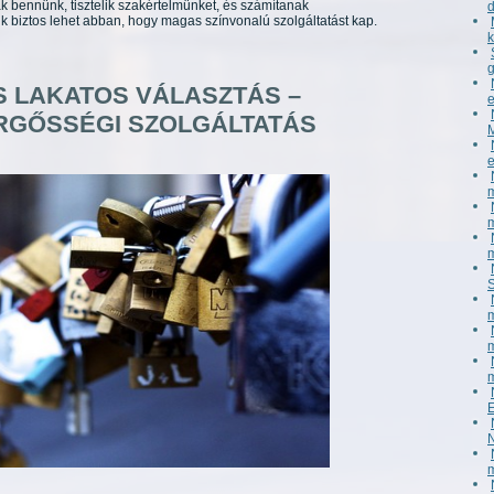
bennünk, tisztelik szakértelmünket, és számítanak
 biztos lehet abban, hogy magas színvonalú szolgáltatást kap.
 LAKATOS VÁLASZTÁS –
RGŐSSÉGI SZOLGÁLTATÁS