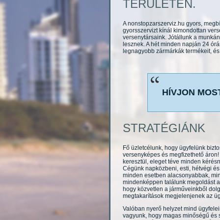
TERÜLETÉN.
A nonstopzarszerviz.hu gyors, megbíz
gyorsszervizt kínál kimondottan ver
versenytársaink. Jótállunk a munkán
lesznek. A hét minden napján 24 órán
legnagyobb zármárkák termékeit, és b
HÍVJON MOST 
STRATÉGIÁNK
Fő üzletcélunk, hogy ügyfelünk bizt
versenyképes és megfizethető áron! 
keresztül, eleget téve minden kérés
Cégünk napközbeni, esti, hétvégi és 
minden esetben alacsonyabbak, mint 
mindenképpen találunk megoldást az
hogy közvetlen a járműveinkből dolg
megtakarítások megjelenjenek az üg
Valóban nyerő helyzet mind ügyfele
vagyunk, hogy magas minőségű és sz