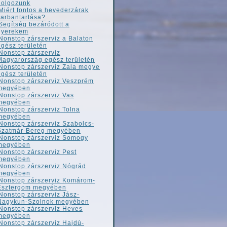
dolgozunk
Miért fontos a hevederzárak
karbantartása?
Segítség bezáródott a
gyerekem
Nonstop zárszerviz a Balaton
egész területén
Nonstop zárszerviz
Magyarország egész területén
Nonstop zárszerviz Zala megye
egész területén
Nonstop zárszerviz Veszprém
megyében
Nonstop zárszerviz Vas
megyében
Nonstop zárszerviz Tolna
megyében
Nonstop zárszerviz Szabolcs-
Szatmár-Bereg megyében
Nonstop zárszerviz Somogy
megyében
Nonstop zárszerviz Pest
megyében
Nonstop zárszerviz Nógrád
megyében
Nonstop zárszerviz Komárom-
Esztergom megyében
Nonstop zárszerviz Jász-
Nagykun-Szolnok megyében
Nonstop zárszerviz Heves
megyében
Nonstop zárszerviz Hajdú-