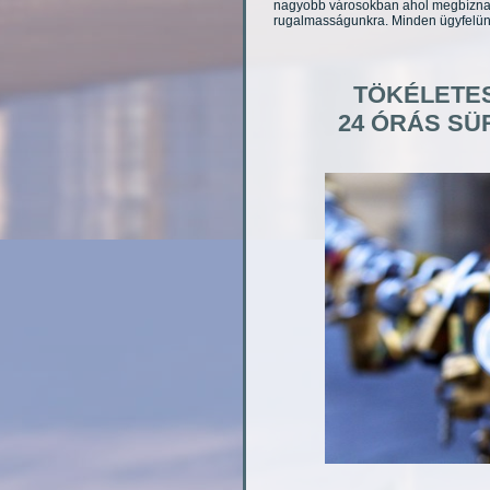
nagyobb városokban ahol megbíznak 
rugalmasságunkra. Minden ügyfelünk
TÖKÉLETES
24 ÓRÁS SÜ