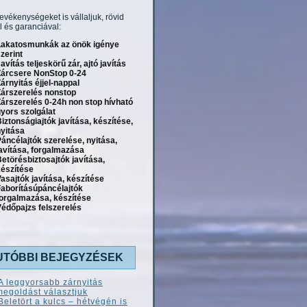
tevékenységeket is vállaljuk, rövid
l és garanciával:
Lakatosmunkák az önök igénye
zerint
avítás teljeskörű zár, ajtó javítás
Zárcsere NonStop 0-24
árnyitás éjjel-nappal
Zárszerelés nonstop
árszerelés 0-24h non stop hívható
yors szolgálat
iztonságiajtók javítása, készítése,
yitása
áncélajtók szerelése, nyitása,
avítása, forgalmazása
etörésbiztosajtók javítása,
készítése
asajtók javítása, készítése
Faborításúpáncélajtók
forgalmazása, készítése
édőpajzs felszerelés
UTÓBBI BEJEGYZÉSEK
A leggyorsabb zárnyitás
megoldást választjuk
Beletört a kulcs – hétvégén is