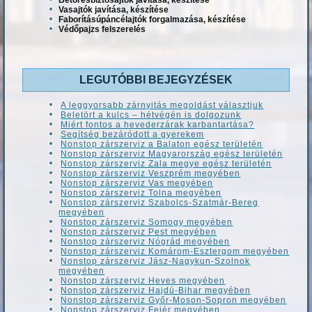
Vasajtók javítása, készítése
Faborításúpáncélajtók forgalmazása, készítése
Védőpajzs felszerelés
LEGUTÓBBI BEJEGYZÉSEK
A leggyorsabb zárnyitás megoldást választjuk
Beletört a kulcs – hétvégén is dolgozunk
Miért fontos a hevederzárak karbantartása?
Segítség bezáródott a gyerekem
Nonstop zárszerviz a Balaton egész területén
Nonstop zárszerviz Magyarország egész területén
Nonstop zárszerviz Zala megye egész területén
Nonstop zárszerviz Veszprém megyében
Nonstop zárszerviz Vas megyében
Nonstop zárszerviz Tolna megyében
Nonstop zárszerviz Szabolcs-Szatmár-Bereg
megyében
Nonstop zárszerviz Somogy megyében
Nonstop zárszerviz Pest megyében
Nonstop zárszerviz Nógrád megyében
Nonstop zárszerviz Komárom-Esztergom megyében
Nonstop zárszerviz Jász-Nagykun-Szolnok
megyében
Nonstop zárszerviz Heves megyében
Nonstop zárszerviz Hajdú-Bihar megyében
Nonstop zárszerviz Győr-Moson-Sopron megyében
Nonstop zárszerviz Fejér megyében