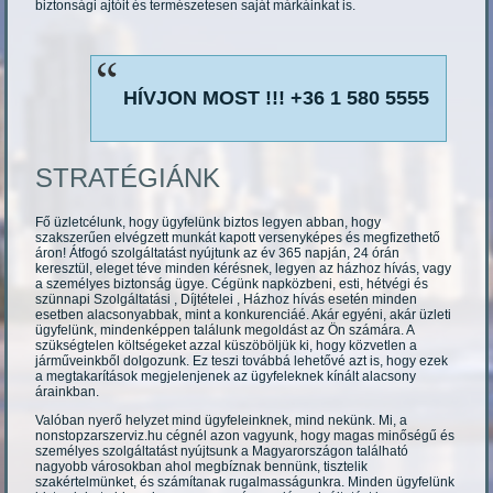
biztonsági ajtóit és természetesen saját márkáinkat is.
HÍVJON MOST !!! +36 1 580 5555
STRATÉGIÁNK
Fő üzletcélunk, hogy ügyfelünk biztos legyen abban, hogy
szakszerűen elvégzett munkát kapott versenyképes és megfizethető
áron! Átfogó szolgáltatást nyújtunk az év 365 napján, 24 órán
keresztül, eleget téve minden kérésnek, legyen az házhoz hívás, vagy
a személyes biztonság ügye. Cégünk napközbeni, esti, hétvégi és
szünnapi Szolgáltatási , Díjtételei , Házhoz hívás esetén minden
esetben alacsonyabbak, mint a konkurenciáé. Akár egyéni, akár üzleti
ügyfelünk, mindenképpen találunk megoldást az Ön számára. A
szükségtelen költségeket azzal küszöböljük ki, hogy közvetlen a
járműveinkből dolgozunk. Ez teszi továbbá lehetővé azt is, hogy ezek
a megtakarítások megjelenjenek az ügyfeleknek kínált alacsony
árainkban.
Valóban nyerő helyzet mind ügyfeleinknek, mind nekünk. Mi, a
nonstopzarszerviz.hu cégnél azon vagyunk, hogy magas minőségű és
személyes szolgáltatást nyújtsunk a Magyarországon található
nagyobb városokban ahol megbíznak bennünk, tisztelik
szakértelmünket, és számítanak rugalmasságunkra. Minden ügyfelünk