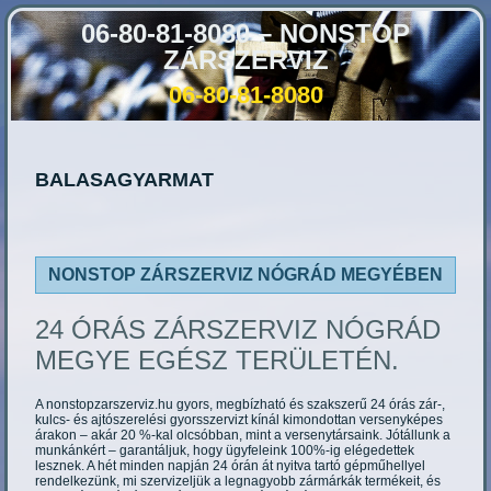
06-80-81-8080 – NONSTOP
ZÁRSZERVIZ
06-80-81-8080
BALASAGYARMAT
NONSTOP ZÁRSZERVIZ NÓGRÁD MEGYÉBEN
24 ÓRÁS ZÁRSZERVIZ NÓGRÁD
MEGYE EGÉSZ TERÜLETÉN.
A nonstopzarszerviz.hu gyors, megbízható és szakszerű 24 órás zár-,
kulcs- és ajtószerelési gyorsszervizt kínál kimondottan versenyképes
árakon – akár 20 %-kal olcsóbban, mint a versenytársaink. Jótállunk a
munkánkért – garantáljuk, hogy ügyfeleink 100%-ig elégedettek
lesznek. A hét minden napján 24 órán át nyitva tartó gépműhellyel
rendelkezünk, mi szervizeljük a legnagyobb zármárkák termékeit, és