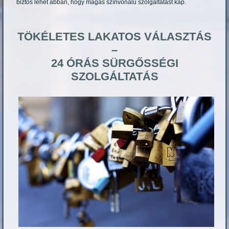
biztos lehet abban, hogy magas színvonalú szolgáltatást kap.
TÖKÉLETES LAKATOS VÁLASZTÁS
–
24 ÓRÁS SÜRGŐSSÉGI
SZOLGÁLTATÁS