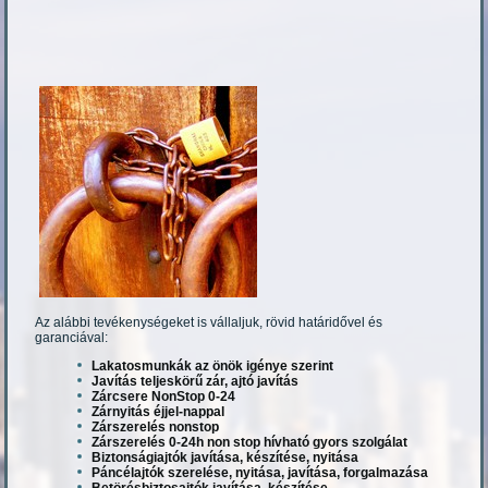
Az alábbi tevékenységeket is vállaljuk, rövid határidővel és
garanciával:
Lakatosmunkák az önök igénye szerint
Javítás teljeskörű zár, ajtó javítás
Zárcsere NonStop 0-24
Zárnyitás éjjel-nappal
Zárszerelés nonstop
Zárszerelés 0-24h non stop hívható gyors szolgálat
Biztonságiajtók javítása, készítése, nyitása
Páncélajtók szerelése, nyitása, javítása, forgalmazása
Betörésbiztosajtók javítása, készítése