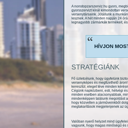
A nonstopzarszerviz.hu gyors, megbíz
gyorsszervizt kínál kimondottan ver
versenytársaink. Jótállunk a munkán
lesznek. A hét minden napján 24 órán
legnagyobb zármárkák termékeit, és b
HÍVJON MOST 
STRATÉGIÁNK
Fő üzletcélunk, hogy ügyfelünk bizt
versenyképes és megfizethető áron! 
keresztül, eleget téve minden kérés
Cégünk napközbeni, esti, hétvégi és 
minden esetben alacsonyabbak, mint 
mindenképpen találunk megoldást az
hogy közvetlen a járműveinkből dolg
megtakarítások megjelenjenek az üg
Valóban nyerő helyzet mind ügyfele
vagyunk, hogy magas minőségű és sz