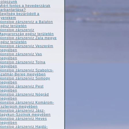
dolgozunk
Miért fontos a hevederzárak
karbantartása?
Segítség bezáródott a
gyerekem
Nonstop zárszerviz a Balaton
egész területén
Nonstop zárszerviz
Magyarország egész területén
Nonstop zárszerviz Zala megye
egész területén
Nonstop zárszerviz Veszprém
megyében
Nonstop zárszerviz Vas
megyében
Nonstop zárszerviz Tolna
megyében
Nonstop zárszerviz Szabolcs-
Szatmár-Bereg megyében
Nonstop zárszerviz Somogy
megyében
Nonstop zárszerviz Pest
megyében
Nonstop zárszerviz Nógrád
megyében
Nonstop zárszerviz Komárom-
Esztergom megyében
Nonstop zárszerviz Jász-
Nagykun-Szolnok megyében
Nonstop zárszerviz Heves
megyében
Nonstop zárszerviz Hajdú-