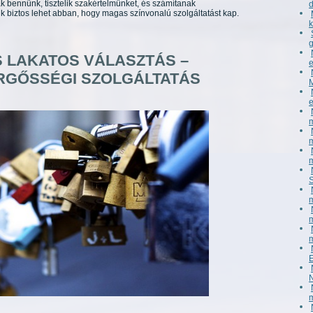
bennünk, tisztelik szakértelmünket, és számítanak
 biztos lehet abban, hogy magas színvonalú szolgáltatást kap.
 LAKATOS VÁLASZTÁS –
RGŐSSÉGI SZOLGÁLTATÁS