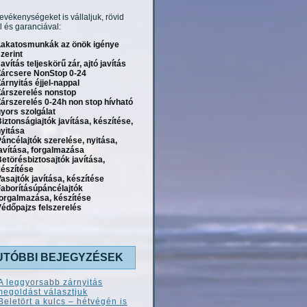
tevékenységeket is vállaljuk, rövid
l és garanciával:
Lakatosmunkák az önök igénye
zerint
avítás teljeskörű zár, ajtó javítás
Zárcsere NonStop 0-24
árnyitás éjjel-nappal
Zárszerelés nonstop
árszerelés 0-24h non stop hívható
yors szolgálat
iztonságiajtók javítása, készítése,
yitása
áncélajtók szerelése, nyitása,
avítása, forgalmazása
etörésbiztosajtók javítása,
készítése
asajtók javítása, készítése
Faborításúpáncélajtók
forgalmazása, készítése
édőpajzs felszerelés
UTÓBBI BEJEGYZÉSEK
A leggyorsabb zárnyitás
megoldást választjuk
Beletört a kulcs – hétvégén is