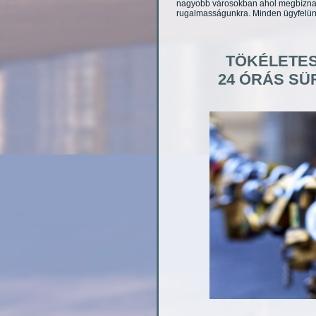
nagyobb városokban ahol megbíznak 
rugalmasságunkra. Minden ügyfelünk
TÖKÉLETES
24 ÓRÁS SÜ