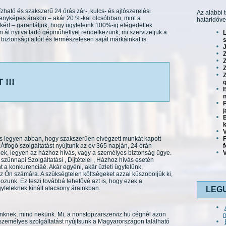
ható és szakszerű 24 órás zár-, kulcs- és ajtószerelési
Az alábbi 
senyképes árakon – akár 20 %-kal olcsóbban, mint a
határidőve
kért – garantáljuk, hogy ügyfeleink 100%-ig elégedettek
 át nyitva tartó gépműhellyel rendelkezünk, mi szervizeljük a
iztonsági ajtóit és természetesen saját márkáinkat is.
s
J
Z
Z
!!!
g
B
n
P
j
B
V
os legyen abban, hogy szakszerűen elvégzett munkát kapott
Átfogó szolgáltatást nyújtunk az év 365 napján, 24 órán
nek, legyen az házhoz hívás, vagy a személyes biztonság ügye.
V
szünnapi Szolgáltatási , Díjtételei , Házhoz hívás esetén
a konkurenciáé. Akár egyéni, akár üzleti ügyfelünk,
 Ön számára. A szükségtelen költségeket azzal küszöböljük ki,
ozunk. Ez teszi továbbá lehetővé azt is, hogy ezek a
yfeleknek kínált alacsony árainkban.
LEG
inknek, mind nekünk. Mi, a nonstopzarszerviz.hu cégnél azon
emélyes szolgáltatást nyújtsunk a Magyarországon található