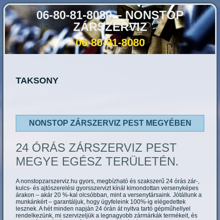
06-80-81-8080 – NONSTOP
ZÁRSZERVIZ
06-80-81-8080
TAKSONY
NONSTOP ZÁRSZERVIZ PEST MEGYÉBEN
24 ÓRÁS ZÁRSZERVIZ PEST
MEGYE EGÉSZ TERÜLETÉN.
A nonstopzarszerviz.hu gyors, megbízható és szakszerű 24 órás zár-,
kulcs- és ajtószerelési gyorsszervizt kínál kimondottan versenyképes
árakon – akár 20 %-kal olcsóbban, mint a versenytársaink. Jótállunk a
munkánkért – garantáljuk, hogy ügyfeleink 100%-ig elégedettek
lesznek. A hét minden napján 24 órán át nyitva tartó gépműhellyel
rendelkezünk, mi szervizeljük a legnagyobb zármárkák termékeit, és