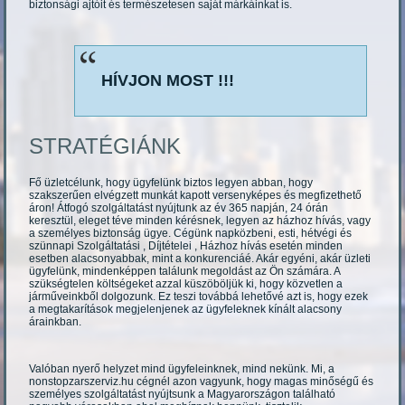
biztonsági ajtóit és természetesen saját márkáinkat is.
HÍVJON MOST !!!
STRATÉGIÁNK
Fő üzletcélunk, hogy ügyfelünk biztos legyen abban, hogy
szakszerűen elvégzett munkát kapott versenyképes és megfizethető
áron! Átfogó szolgáltatást nyújtunk az év 365 napján, 24 órán
keresztül, eleget téve minden kérésnek, legyen az házhoz hívás, vagy
a személyes biztonság ügye. Cégünk napközbeni, esti, hétvégi és
szünnapi Szolgáltatási , Díjtételei , Házhoz hívás esetén minden
esetben alacsonyabbak, mint a konkurenciáé. Akár egyéni, akár üzleti
ügyfelünk, mindenképpen találunk megoldást az Ön számára. A
szükségtelen költségeket azzal küszöböljük ki, hogy közvetlen a
járműveinkből dolgozunk. Ez teszi továbbá lehetővé azt is, hogy ezek
a megtakarítások megjelenjenek az ügyfeleknek kínált alacsony
árainkban.
Valóban nyerő helyzet mind ügyfeleinknek, mind nekünk. Mi, a
nonstopzarszerviz.hu cégnél azon vagyunk, hogy magas minőségű és
személyes szolgáltatást nyújtsunk a Magyarországon található