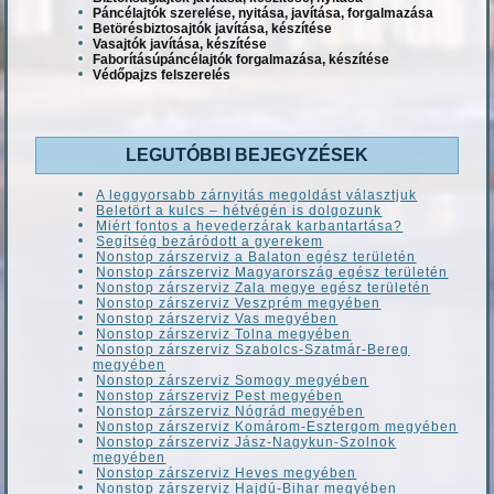
Páncélajtók szerelése, nyitása, javítása, forgalmazása
Betörésbiztosajtók javítása, készítése
Vasajtók javítása, készítése
Faborításúpáncélajtók forgalmazása, készítése
Védőpajzs felszerelés
LEGUTÓBBI BEJEGYZÉSEK
A leggyorsabb zárnyitás megoldást választjuk
Beletört a kulcs – hétvégén is dolgozunk
Miért fontos a hevederzárak karbantartása?
Segítség bezáródott a gyerekem
Nonstop zárszerviz a Balaton egész területén
Nonstop zárszerviz Magyarország egész területén
Nonstop zárszerviz Zala megye egész területén
Nonstop zárszerviz Veszprém megyében
Nonstop zárszerviz Vas megyében
Nonstop zárszerviz Tolna megyében
Nonstop zárszerviz Szabolcs-Szatmár-Bereg
megyében
Nonstop zárszerviz Somogy megyében
Nonstop zárszerviz Pest megyében
Nonstop zárszerviz Nógrád megyében
Nonstop zárszerviz Komárom-Esztergom megyében
Nonstop zárszerviz Jász-Nagykun-Szolnok
megyében
Nonstop zárszerviz Heves megyében
Nonstop zárszerviz Hajdú-Bihar megyében