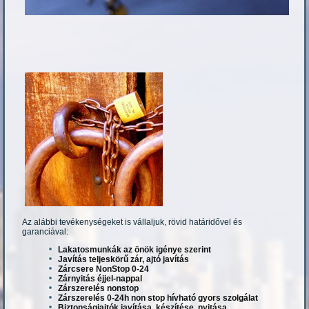
Az alábbi tevékenységeket is vállaljuk, rövid határidővel és
garanciával:
Lakatosmunkák az önök igénye szerint
Javítás teljeskörű zár, ajtó javítás
Zárcsere NonStop 0-24
Zárnyitás éjjel-nappal
Zárszerelés nonstop
Zárszerelés 0-24h non stop hívható gyors szolgálat
Biztonságiajtók javítása, készítése, nyitása