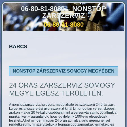
06-80-81-8080 – NONSTOP
ZÁRSZERVIZ
06-80-81-8080
BARCS
NONSTOP ZÁRSZERVIZ SOMOGY MEGYÉBEN
24 ÓRÁS ZÁRSZERVIZ SOMOGY
MEGYE EGÉSZ TERÜLETÉN.
A nonstopzarszerviz.hu gyors, megbízható és szakszerű 24 órás zár-,
kulcs- és ajtószerelési gyorsszervizt kínál kimondottan versenyképes
árakon – akár 20 %-kal olcsóbban, mint a versenytársaink. Jótállunk a
munkánkért – garantáljuk, hogy ügyfeleink 100%-ig elégedettek
lesznek. A hét minden napján 24 órán át nyitva tartó gépműhellyel
rendelkezünk, mi szervizeljük a legnagyobb zármárkák termékeit, és