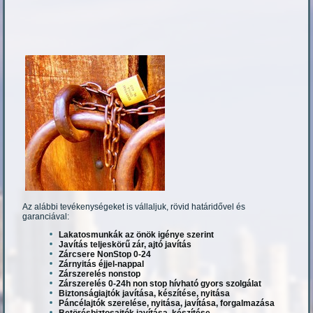
Az alábbi tevékenységeket is vállaljuk, rövid határidővel és
garanciával:
Lakatosmunkák az önök igénye szerint
Javítás teljeskörű zár, ajtó javítás
Zárcsere NonStop 0-24
Zárnyitás éjjel-nappal
Zárszerelés nonstop
Zárszerelés 0-24h non stop hívható gyors szolgálat
Biztonságiajtók javítása, készítése, nyitása
Páncélajtók szerelése, nyitása, javítása, forgalmazása
Betörésbiztosajtók javítása, készítése