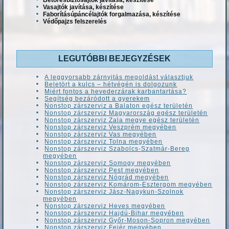
Vasajtók javítása, készítése
Faborításúpáncélajtók forgalmazása, készítése
Védőpajzs felszerelés
LEGUTÓBBI BEJEGYZÉSEK
A leggyorsabb zárnyitás megoldást választjuk
Beletört a kulcs – hétvégén is dolgozunk
Miért fontos a hevederzárak karbantartása?
Segítség bezáródott a gyerekem
Nonstop zárszerviz a Balaton egész területén
Nonstop zárszerviz Magyarország egész területén
Nonstop zárszerviz Zala megye egész területén
Nonstop zárszerviz Veszprém megyében
Nonstop zárszerviz Vas megyében
Nonstop zárszerviz Tolna megyében
Nonstop zárszerviz Szabolcs-Szatmár-Bereg
megyében
Nonstop zárszerviz Somogy megyében
Nonstop zárszerviz Pest megyében
Nonstop zárszerviz Nógrád megyében
Nonstop zárszerviz Komárom-Esztergom megyében
Nonstop zárszerviz Jász-Nagykun-Szolnok
megyében
Nonstop zárszerviz Heves megyében
Nonstop zárszerviz Hajdú-Bihar megyében
Nonstop zárszerviz Győr-Moson-Sopron megyében
Nonstop zárszerviz Fejér megyében