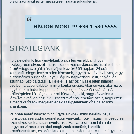
biztonsági ajtóit és természetesen saját márkáinkat is.
HÍVJON MOST !!! +36 1 580 5555
STRATÉGIÁNK
Fő üzletcélunk, hogy ügyfelünk biztos legyen abban, hogy
szakszerűen elvégzett munkát kapott versenyképes és megfizethető
áron! Átfogó szolgáltatást nyújtunk az év 365 napján, 24 órán
keresztül, eleget téve minden kérésnek, legyen az házhoz hívás, vagy
a személyes biztonság ügye. Cégünk napközbeni, esti, hétvégi és
szünnapi Szolgáltatási , Díjtételei , Házhoz hívás esetén minden
esetben alacsonyabbak, mint a konkurenciáé. Akár egyéni, akár üzleti
ügyfelünk, mindenképpen találunk megoldást az Ön számára. A
szükségtelen költségeket azzal küszöböljük ki, hogy közvetlen a
járműveinkből dolgozunk. Ez teszi továbbá lehetővé azt is, hogy ezek
a megtakarítások megjelenjenek az ügyfeleknek kínált alacsony
árainkban.
Valóban nyerő helyzet mind ügyfeleinknek, mind nekünk. Mi, a
nonstopzarszerviz.hu cégnél azon vagyunk, hogy magas minőségű és
személyes szolgáltatást nyújtsunk a Magyarországon található
nagyobb városokban ahol megbíznak bennünk, tisztelik
szakértelmünket, és számítanak rugalmasságunkra. Minden ügyfelünk