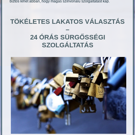
biztos lehet abban, hogy magas színvonalú szolgáltatást kap.
TÖKÉLETES LAKATOS VÁLASZTÁS
–
24 ÓRÁS SÜRGŐSSÉGI
SZOLGÁLTATÁS