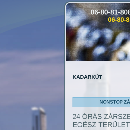
06-80-81-8
06-80-
KADARKÚT
NONSTOP Z
24 ÓRÁS ZÁRSZ
EGÉSZ TERÜLET