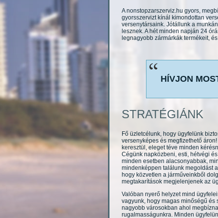
A nonstopzarszerviz.hu gyors, megbíz
gyorsszervizt kínál kimondottan ver
versenytársaink. Jótállunk a munkán
lesznek. A hét minden napján 24 órán
legnagyobb zármárkák termékeit, és b
HÍVJON MOST 
STRATÉGIÁNK
Fő üzletcélunk, hogy ügyfelünk bizt
versenyképes és megfizethető áron! 
keresztül, eleget téve minden kérés
Cégünk napközbeni, esti, hétvégi és 
minden esetben alacsonyabbak, mint 
mindenképpen találunk megoldást az
hogy közvetlen a járműveinkből dolg
megtakarítások megjelenjenek az üg
Valóban nyerő helyzet mind ügyfele
vagyunk, hogy magas minőségű és sz
nagyobb városokban ahol megbíznak 
rugalmasságunkra. Minden ügyfelünk