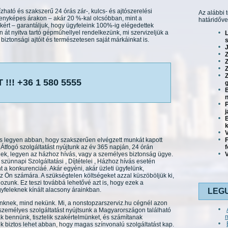
ható és szakszerű 24 órás zár-, kulcs- és ajtószerelési
Az alábbi 
senyképes árakon – akár 20 %-kal olcsóbban, mint a
határidőve
kért – garantáljuk, hogy ügyfeleink 100%-ig elégedettek
 át nyitva tartó gépműhellyel rendelkezünk, mi szervizeljük a
iztonsági ajtóit és természetesen saját márkáinkat is.
s
J
Z
Z
!!! +36 1 580 5555
g
B
n
P
j
B
V
os legyen abban, hogy szakszerűen elvégzett munkát kapott
Átfogó szolgáltatást nyújtunk az év 365 napján, 24 órán
nek, legyen az házhoz hívás, vagy a személyes biztonság ügye.
V
szünnapi Szolgáltatási , Díjtételei , Házhoz hívás esetén
a konkurenciáé. Akár egyéni, akár üzleti ügyfelünk,
 Ön számára. A szükségtelen költségeket azzal küszöböljük ki,
ozunk. Ez teszi továbbá lehetővé azt is, hogy ezek a
yfeleknek kínált alacsony árainkban.
LEG
inknek, mind nekünk. Mi, a nonstopzarszerviz.hu cégnél azon
emélyes szolgáltatást nyújtsunk a Magyarországon található
bennünk, tisztelik szakértelmünket, és számítanak
 biztos lehet abban, hogy magas színvonalú szolgáltatást kap.