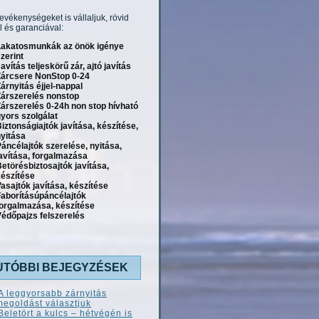
tevékenységeket is vállaljuk, rövid
l és garanciával:
Lakatosmunkák az önök igénye
zerint
avítás teljeskörű zár, ajtó javítás
Zárcsere NonStop 0-24
árnyitás éjjel-nappal
Zárszerelés nonstop
árszerelés 0-24h non stop hívható
yors szolgálat
iztonságiajtók javítása, készítése,
yitása
áncélajtók szerelése, nyitása,
avítása, forgalmazása
etörésbiztosajtók javítása,
készítése
asajtók javítása, készítése
Faborításúpáncélajtók
forgalmazása, készítése
édőpajzs felszerelés
UTÓBBI BEJEGYZÉSEK
A leggyorsabb zárnyitás
megoldást választjuk
Beletört a kulcs – hétvégén is