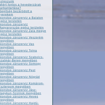
dolgozunk
Miért fontos a hevederzárak
karbantartása?
Segítség bezáródott a
gyerekem
Nonstop zárszerviz a Balaton
egész területén
Nonstop zárszerviz
Magyarország egész területén
Nonstop zárszerviz Zala megye
egész területén
Nonstop zárszerviz Veszprém
megyében
Nonstop zárszerviz Vas
megyében
Nonstop zárszerviz Tolna
megyében
Nonstop zárszerviz Szabolcs-
Szatmár-Bereg megyében
Nonstop zárszerviz Somogy
megyében
Nonstop zárszerviz Pest
megyében
Nonstop zárszerviz Nógrád
megyében
Nonstop zárszerviz Komárom-
Esztergom megyében
Nonstop zárszerviz Jász-
Nagykun-Szolnok megyében
Nonstop zárszerviz Heves
megyében
Nonstop zárszerviz Hajdú-